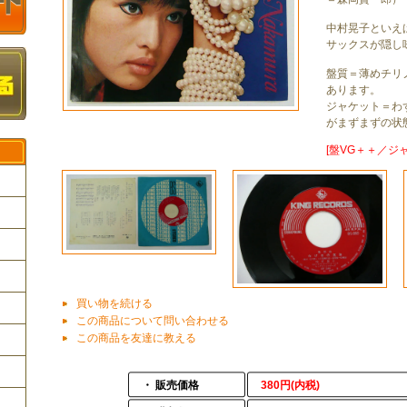
中村晃子といえ
サックスが隠し
盤質＝薄めチリ
あります。
ジャケット＝わ
がまずまずの状
[盤VG＋＋／ジャ
ク
買い物を続ける
この商品について問い合わせる
この商品を友達に教える
・ 販売価格
380円(内税)