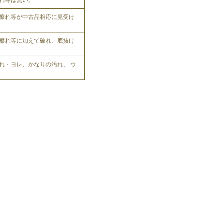
れ等は無い。
擦れ等が中古品相応に見受け
擦れ等に加えて破れ、底抜け
れ・ヨレ、かなりの汚れ、 ウ