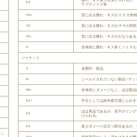
擦れ・キズ多少見受けられるが、
EX-
干プチノイズ有
音に出る擦れ・キズが 1~2 カ所
VG+
音に出る擦れ・キズが 4~5カ所
VG
音に出る擦れ・キズがかなりある
VG-
全体的に擦れ・キズ多くノイズも
G
ジャケット
未開封・新品
S
シールドされていない新品 / デ
M
全体的にダメージなく、ほぼ新品
NM
中古としては経年疲労感じられず
EX+
ほぼ美品であるが、若干のリング
EX
けられる。
多少ダメージ目立つ部分あるが、
EX-
ョン
VG+