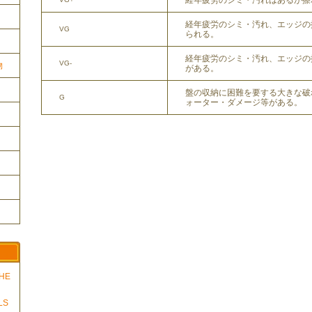
経年疲労のシミ・汚れはあるが擦
経年疲労のシミ・汚れ、エッジの
VG
られる。
経年疲労のシミ・汚れ、エッジの
VG-
物
がある。
盤の収納に困難を要する大きな破
G
ォーター・ダメージ等がある。
THE
LS