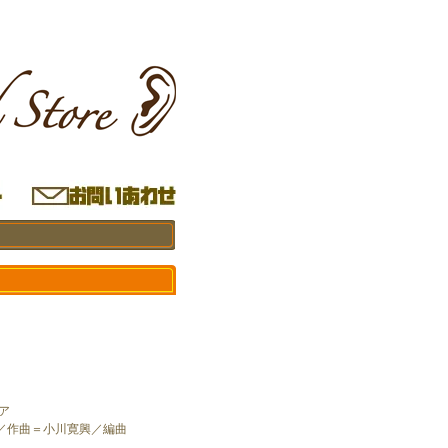
ア
／作曲＝小川寛興／編曲