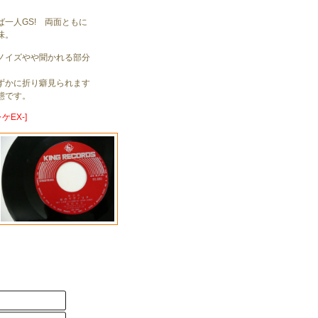
ば一人GS! 両面ともに
味。
ノイズやや聞かれる部分
ずかに折り癖見られます
態です。
ケEX-]