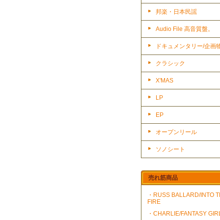
邦楽・日本民謡
Audio File 高音質盤。
ドキュメンタリー/企画
クラシック
X'MAS
LP
EP
オープンリール
ソノシート
売れ筋商品
・RUSS BALLARD/INTO 
FIRE
・CHARLIE/FANTASY GIR