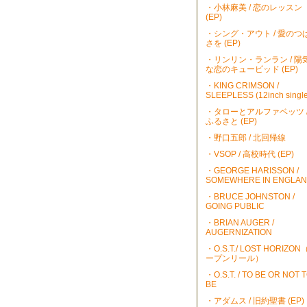
・小林麻美 / 恋のレッスン
(EP)
・シング・アウト / 愛のつ
さを (EP)
・リンリン・ランラン / 陽
な恋のキューピッド (EP)
・KING CRIMSON /
SLEEPLESS (12inch single
・タローとアルファベッツ 
ふるさと (EP)
・野口五郎 / 北回帰線
・VSOP / 高校時代 (EP)
・GEORGE HARISSON /
SOMEWHERE IN ENGLA
・BRUCE JOHNSTON /
GOING PUBLIC
・BRIAN AUGER /
AUGERNIZATION
・O.S.T./ LOST HORIZO
ープンリール）
・O.S.T. / TO BE OR NOT 
BE
・アダムス / 旧約聖書 (EP)