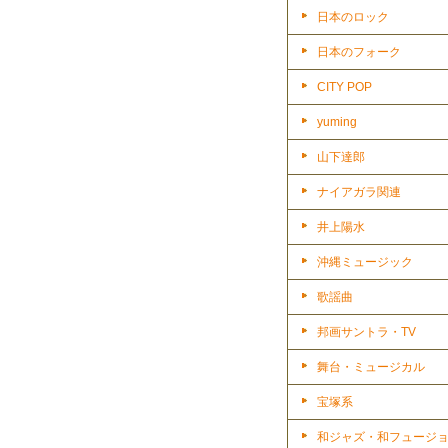
日本のロック
日本のフォーク
CITY POP
yuming
山下達郎
ナイアガラ関連
井上陽水
沖縄ミュージック
歌謡曲
邦画サントラ・TV
舞台・ミュージカル
宝塚系
和ジャズ・和フュージ