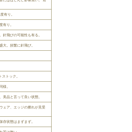
音にはほとんど影響無い。 若
程度有り。
程度有り。
。針飛びの可能性も有る。
盛大。頻繁に針飛び。
ットストック。
同様。
、美品と言って良い状態。
ウェア、エッジの擦れが見受
保存状態はまずまず。