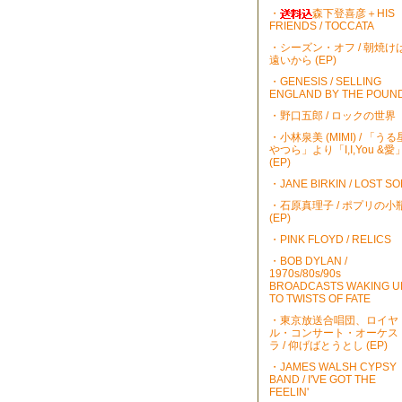
・
森下登喜彦＋HIS
FRIENDS / TOCCATA
・シーズン・オフ / 朝焼け
遠いから (EP)
・GENESIS / SELLING
ENGLAND BY THE POUN
・野口五郎 / ロックの世界
・小林泉美 (MIMI) / 「うる
やつら」より「I,I,You &愛
(EP)
・JANE BIRKIN / LOST S
・石原真理子 / ポプリの小
(EP)
・PINK FLOYD / RELICS
・BOB DYLAN /
1970s/80s/90s
BROADCASTS WAKING U
TO TWISTS OF FATE
・東京放送合唱団、ロイヤ
ル・コンサート・オーケス
ラ / 仰げばとうとし (EP)
・JAMES WALSH CYPSY
BAND / I'VE GOT THE
FEELIN'