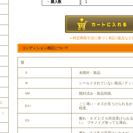
・ 購入数
1
» 特定商取引法に基づく表記 (返品など)
コンディション表記について
盤
未開封・新品
S
ク
シールドされていない新品 / デ
M
開封済み・新品同様。
NM
G
ごく薄い・キズが見うけられるが
EX+
程度。
ク（
擦れ・キズ 1~2 カ所見受けら
EX
い。 プチノイズ有っても薄め。