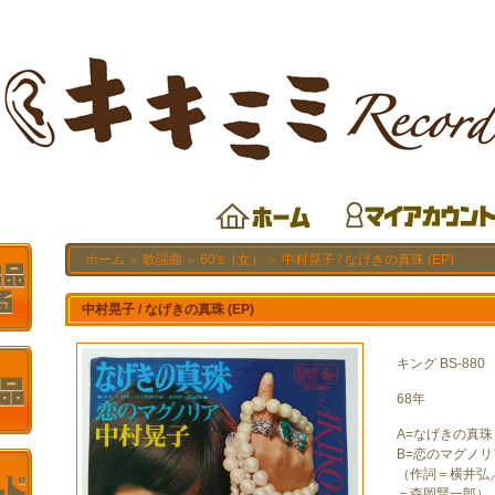
ホーム
歌謡曲
60's（女）
中村晃子 / なげきの真珠 (EP)
＞
＞
＞
中村晃子 / なげきの真珠 (EP)
キング BS-880
68年
A=なげきの真珠
B=恋のマグノリ
（作詞＝横井弘
＝森岡賢一郎）