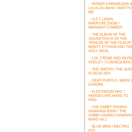
・ROGER DAMAWUZAN 
Les As Du Bénin / WAIT F
ME
・O.S.T. (JOHN
BARRY,NILSSON) /
MIDNIGHT COWBOY
・THE ALBUM OF THE
SOUNDTRACK OF THE
TRAILER OF THE FILM OF
MONTY PYTHON AND TH
HOLY GRAIL
・LOL CREME AND KEVI
GODLEY / CONSEQUENC
・THE SMITHS / THE QU
IS DEAD (EP)
・DEEP PURPLE / MADE 
EUROPE
・FLEETWOOD MAC /
HEROES ARE HARD TO
FIND
・THE GABBY PAHINUI
HAWAIIAN BAND / THE
GABBY PAHINUI HAWAIIA
BAND vol.1
・BLUE MINK / MELTING
POT