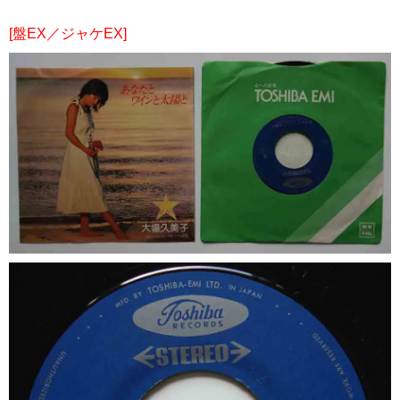
[盤EX／ジャケEX]