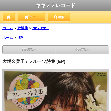
キキミミレコード
カート
検索
ホーム
＞
歌謡曲
＞
70's（女）
ホーム
＞
EP
前の商品へ
次の商品へ
大場久美子 / フルーツ詩集 (EP)