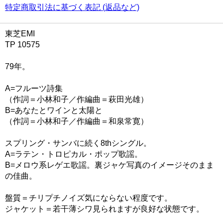
特定商取引法に基づく表記 (返品など)
東芝EMI
TP 10575
79年。
A=フルーツ詩集
（作詞＝小林和子／作編曲＝萩田光雄）
B=あなたとワインと太陽と
（作詞＝小林和子／作編曲＝和泉常寛）
スプリング・サンバに続く8thシングル。
A=ラテン・トロピカル・ポップ歌謡。
B=メロウ系レゲエ歌謡。裏ジャケ写真のイメージそのまま
の佳曲。
盤質＝チリプチノイズ気にならない程度です。
ジャケット＝若干薄シワ見られますが良好な状態です。