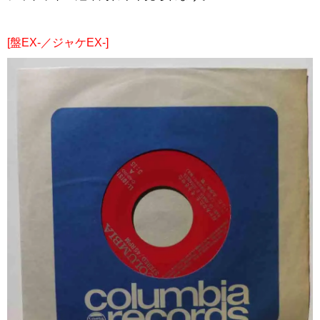
[盤EX-／ジャケEX-]