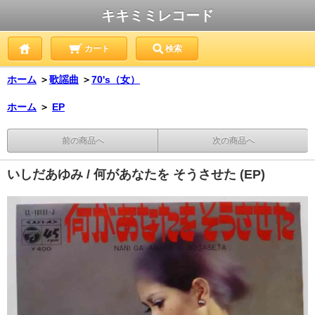
キキミミレコード
カート
検索
ホーム
＞
歌謡曲
＞
70's（女）
ホーム
＞
EP
前の商品へ
次の商品へ
いしだあゆみ / 何があなたを そうさせた (EP)