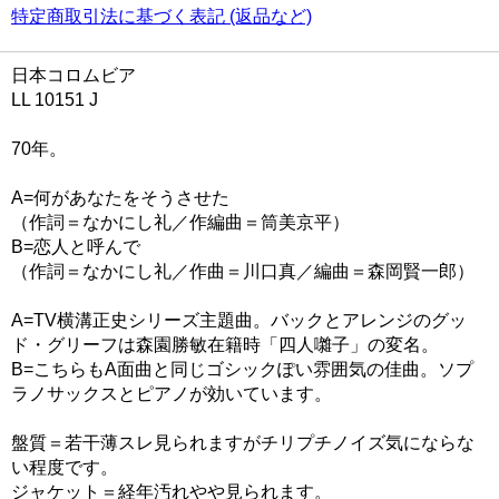
特定商取引法に基づく表記 (返品など)
日本コロムビア
LL 10151 J
70年。
A=何があなたをそうさせた
（作詞＝なかにし礼／作編曲＝筒美京平）
B=恋人と呼んで
（作詞＝なかにし礼／作曲＝川口真／編曲＝森岡賢一郎）
A=TV横溝正史シリーズ主題曲。バックとアレンジのグッ
ド・グリーフは森園勝敏在籍時「四人囃子」の変名。
B=こちらもA面曲と同じゴシックぽい雰囲気の佳曲。ソプ
ラノサックスとピアノが効いています。
盤質＝若干薄スレ見られますがチリプチノイズ気にならな
い程度です。
ジャケット＝経年汚れやや見られます。