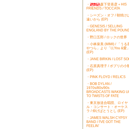
・
森下登喜彦＋HIS
FRIENDS / TOCCATA
・シーズン・オフ / 朝焼け
遠いから (EP)
・GENESIS / SELLING
ENGLAND BY THE POUN
・野口五郎 / ロックの世界
・小林泉美 (MIMI) / 「うる
やつら」より「I,I,You &愛
(EP)
・JANE BIRKIN / LOST S
・石原真理子 / ポプリの小
(EP)
・PINK FLOYD / RELICS
・BOB DYLAN /
1970s/80s/90s
BROADCASTS WAKING U
TO TWISTS OF FATE
・東京放送合唱団、ロイヤ
ル・コンサート・オーケス
ラ / 仰げばとうとし (EP)
・JAMES WALSH CYPSY
BAND / I'VE GOT THE
FEELIN'