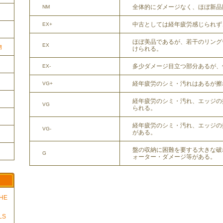
全体的にダメージなく、ほぼ新品
NM
中古としては経年疲労感じられず
EX+
ほぼ美品であるが、若干のリング
EX
物
けられる。
多少ダメージ目立つ部分あるが、
EX-
経年疲労のシミ・汚れはあるが擦
VG+
経年疲労のシミ・汚れ、エッジの
VG
られる。
経年疲労のシミ・汚れ、エッジの
VG-
がある。
盤の収納に困難を要する大きな破
G
ォーター・ダメージ等がある。
THE
LS