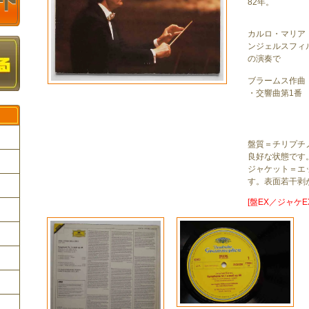
82年。
カルロ・マリア
ンジェルスフィ
の演奏で
ブラームス作曲
・交響曲第1番
盤質＝チリプチ
良好な状態です
ジャケット＝エ
す。表面若干剥
ク
[盤EX／ジャケEX