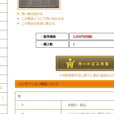
買い物を続ける
この商品について問い合わせる
この商品を友達に教える
・ 販売価格
2,200円(内税)
・ 購入数
1
ク
» 特定商取引法に基づく表記 (返品など)
コンディション表記について
G
盤
ク（
未開封・新品
S
M