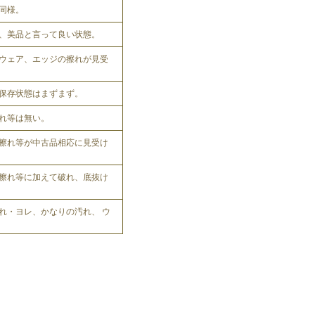
同様。
、美品と言って良い状態。
ウェア、エッジの擦れが見受
保存状態はまずまず。
れ等は無い。
擦れ等が中古品相応に見受け
擦れ等に加えて破れ、底抜け
れ・ヨレ、かなりの汚れ、 ウ