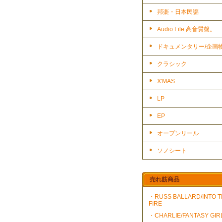
邦楽・日本民謡
Audio File 高音質盤。
ドキュメンタリー/企画
クラシック
X'MAS
LP
EP
オープンリール
ソノシート
売れ筋商品
・RUSS BALLARD/INTO 
FIRE
・CHARLIE/FANTASY GIR