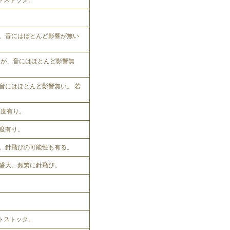
ットストック。
、音にはほとんど影響が無い
れるが、音にはほとんど影響無
音にはほとんど影響無い。 若
程度有り。
程度有り。
。針飛びの可能性も有る。
盛大。頻繁に針飛び。
ットストック。