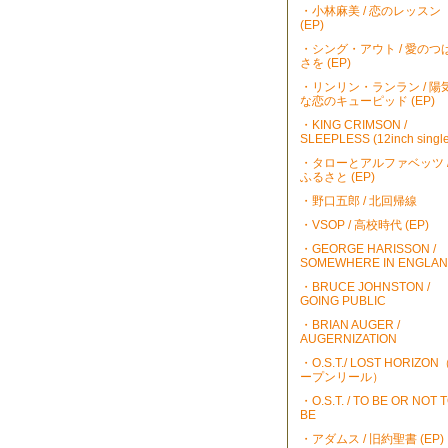
・小林麻美 / 恋のレッスン
(EP)
・シング・アウト / 愛のつ
さを (EP)
・リンリン・ランラン / 陽
な恋のキューピッド (EP)
・KING CRIMSON /
SLEEPLESS (12inch single
・タローとアルファベッツ 
ふるさと (EP)
・野口五郎 / 北回帰線
・VSOP / 高校時代 (EP)
・GEORGE HARISSON /
SOMEWHERE IN ENGLA
・BRUCE JOHNSTON /
GOING PUBLIC
・BRIAN AUGER /
AUGERNIZATION
・O.S.T./ LOST HORIZO
ープンリール）
・O.S.T. / TO BE OR NOT 
BE
・アダムス / 旧約聖書 (EP)