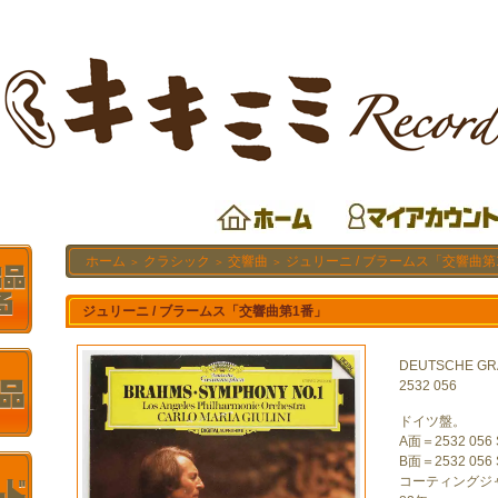
ホーム
クラシック
交響曲
ジュリーニ / ブラームス「交響曲第
＞
＞
＞
ジュリーニ / ブラームス「交響曲第1番」
DEUTSCHE G
2532 056
ドイツ盤。
A面＝2532 056 S
B面＝2532 056 S
コーティングジ