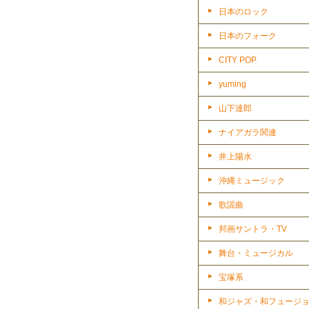
日本のロック
日本のフォーク
CITY POP
yuming
山下達郎
ナイアガラ関連
井上陽水
沖縄ミュージック
歌謡曲
邦画サントラ・TV
舞台・ミュージカル
宝塚系
和ジャズ・和フュージ