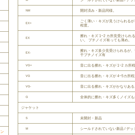
シールドされていない新品 / デ
開封済み・新品同様。
NM
ごく薄い・キズが見うけられるが
EX+
程度。
擦れ・キズ 1~2 カ所見受けら
EX
い。 プチノイズ有っても薄め。
擦れ・キズ多少見受けられるが、
EX-
干プチノイズ有
音に出る擦れ・キズが 1~2 カ所
VG+
音に出る擦れ・キズが 4~5カ所
VG
音に出る擦れ・キズがかなりある
VG-
全体的に擦れ・キズ多くノイズも
G
ジャケット
未開封・新品
S
シールドされていない新品 / デ
M
ョン