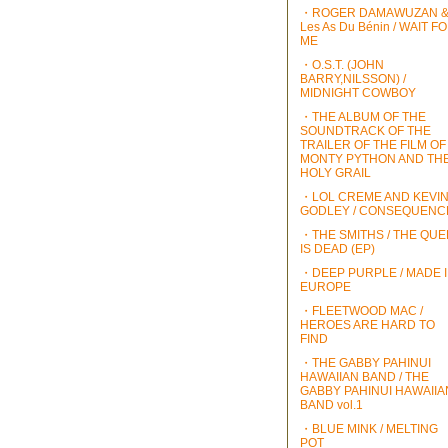
・ROGER DAMAWUZAN 
Les As Du Bénin / WAIT F
ME
・O.S.T. (JOHN
BARRY,NILSSON) /
MIDNIGHT COWBOY
・THE ALBUM OF THE
SOUNDTRACK OF THE
TRAILER OF THE FILM OF
MONTY PYTHON AND TH
HOLY GRAIL
・LOL CREME AND KEVI
GODLEY / CONSEQUENC
・THE SMITHS / THE QU
IS DEAD (EP)
・DEEP PURPLE / MADE 
EUROPE
・FLEETWOOD MAC /
HEROES ARE HARD TO
FIND
・THE GABBY PAHINUI
HAWAIIAN BAND / THE
GABBY PAHINUI HAWAIIA
BAND vol.1
・BLUE MINK / MELTING
POT