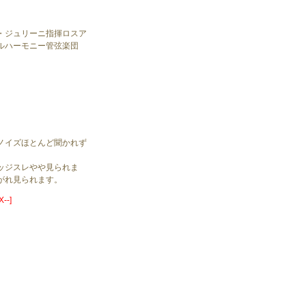
・ジュリーニ指揮ロスア
ルハーモニー管弦楽団
ノイズほとんど聞かれず
。
ッジスレやや見られま
がれ見られます。
--]