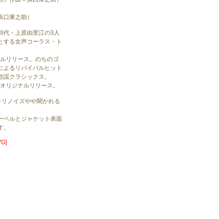
浜口庫之助）
和代・上原由里江の3人
とする女声コーラス・ト
。
ナルリリース。のちのゴ
によるリバイバルヒット
歌謡クラシックス。
年オリジナルリリース。
チリノイズやや聞かれる
ーベルとジャケット表面
す。
G]