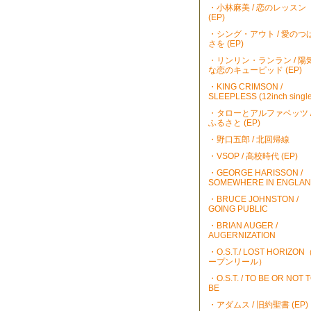
・小林麻美 / 恋のレッスン
(EP)
・シング・アウト / 愛のつ
さを (EP)
・リンリン・ランラン / 陽
な恋のキューピッド (EP)
・KING CRIMSON /
SLEEPLESS (12inch single
・タローとアルファベッツ 
ふるさと (EP)
・野口五郎 / 北回帰線
・VSOP / 高校時代 (EP)
・GEORGE HARISSON /
SOMEWHERE IN ENGLA
・BRUCE JOHNSTON /
GOING PUBLIC
・BRIAN AUGER /
AUGERNIZATION
・O.S.T./ LOST HORIZO
ープンリール）
・O.S.T. / TO BE OR NOT 
BE
・アダムス / 旧約聖書 (EP)