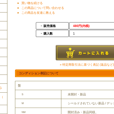
買い物を続ける
この商品について問い合わせる
この商品を友達に教える
・ 販売価格
480円(内税)
・ 購入数
1
» 特定商取引法に基づく表記 (返品など)
ク
コンディション表記について
盤
G
未開封・新品
S
ク（
シールドされていない新品 / デ
M
開封済み・新品同様。
NM