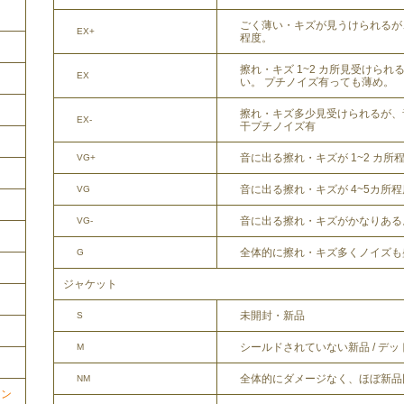
ごく薄い・キズが見うけられるが
EX+
程度。
擦れ・キズ 1~2 カ所見受けら
EX
い。 プチノイズ有っても薄め。
擦れ・キズ多少見受けられるが、
EX-
干プチノイズ有
音に出る擦れ・キズが 1~2 カ所
VG+
音に出る擦れ・キズが 4~5カ所
VG
音に出る擦れ・キズがかなりある
VG-
全体的に擦れ・キズ多くノイズも
G
ジャケット
未開封・新品
S
シールドされていない新品 / デ
M
全体的にダメージなく、ほぼ新品
NM
ョン