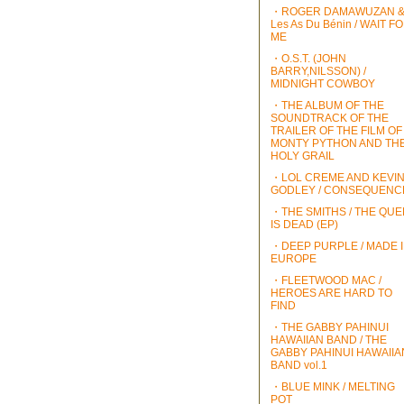
・ROGER DAMAWUZAN 
Les As Du Bénin / WAIT F
ME
・O.S.T. (JOHN
BARRY,NILSSON) /
MIDNIGHT COWBOY
・THE ALBUM OF THE
SOUNDTRACK OF THE
TRAILER OF THE FILM OF
MONTY PYTHON AND TH
HOLY GRAIL
・LOL CREME AND KEVI
GODLEY / CONSEQUENC
・THE SMITHS / THE QU
IS DEAD (EP)
・DEEP PURPLE / MADE 
EUROPE
・FLEETWOOD MAC /
HEROES ARE HARD TO
FIND
・THE GABBY PAHINUI
HAWAIIAN BAND / THE
GABBY PAHINUI HAWAIIA
BAND vol.1
・BLUE MINK / MELTING
POT