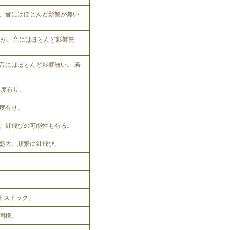
、音にはほとんど影響が無い
れるが、音にはほとんど影響無
音にはほとんど影響無い。 若
程度有り。
程度有り。
。針飛びの可能性も有る。
盛大。頻繁に針飛び。
ットストック。
同様。