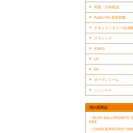
邦楽・日本民謡
Audio File 高音質盤。
ドキュメンタリー/企画
クラシック
X'MAS
LP
EP
オープンリール
ソノシート
売れ筋商品
・RUSS BALLARD/INTO 
FIRE
・CHARLIE/FANTASY GIR