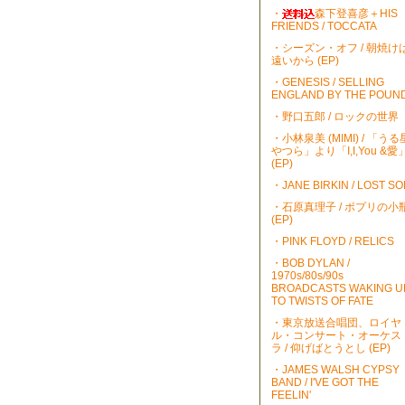
・
森下登喜彦＋HIS
FRIENDS / TOCCATA
・シーズン・オフ / 朝焼け
遠いから (EP)
・GENESIS / SELLING
ENGLAND BY THE POUN
・野口五郎 / ロックの世界
・小林泉美 (MIMI) / 「うる
やつら」より「I,I,You &愛
(EP)
・JANE BIRKIN / LOST S
・石原真理子 / ポプリの小
(EP)
・PINK FLOYD / RELICS
・BOB DYLAN /
1970s/80s/90s
BROADCASTS WAKING U
TO TWISTS OF FATE
・東京放送合唱団、ロイヤ
ル・コンサート・オーケス
ラ / 仰げばとうとし (EP)
・JAMES WALSH CYPSY
BAND / I'VE GOT THE
FEELIN'