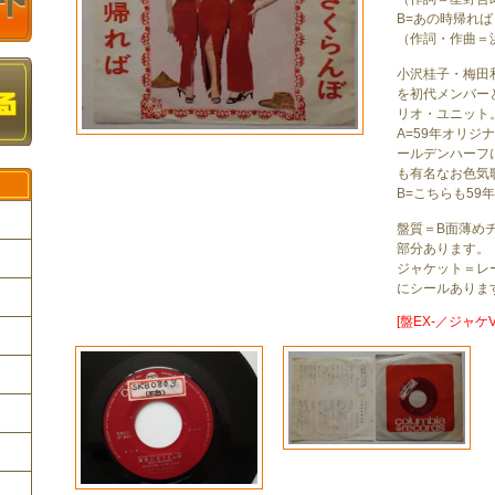
B=あの時帰れば
（作詞・作曲＝
小沢桂子・梅田
を初代メンバー
リオ・ユニット
A=59年オリジ
ールデンハーフ
も有名なお色気
B=こちらも59
盤質＝B面薄め
部分あります。
ジャケット＝レ
にシールありま
ク
[盤EX-／ジャケV