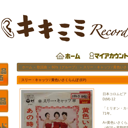
ホーム
歌謡曲
60's（グループ）
スリー・キャッツ / 黄色いさく
＞
＞
＞
スリー・キャッツ / 黄色いさくらんぼ (EP)
日本コロムビア
D(M)-12
「ミリオン・カ
71年。
A=黄色いさくら
（作詞＝星野哲