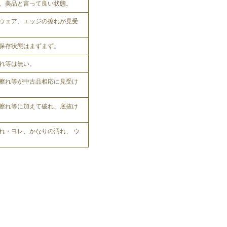
、美品と言って良い状態。
ウェア、エッジの擦れが見受
保存状態はまずまず。
れ等は無い。
擦れ等が中古品相応に見受け
擦れ等に加えて破れ、底抜け
れ・ヨレ、かなりの汚れ、 ウ