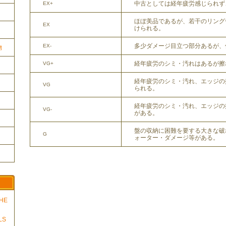
中古としては経年疲労感じられず
EX+
ほぼ美品であるが、若干のリング
EX
けられる。
多少ダメージ目立つ部分あるが、
EX-
物
経年疲労のシミ・汚れはあるが擦
VG+
経年疲労のシミ・汚れ、エッジの
VG
られる。
経年疲労のシミ・汚れ、エッジの
VG-
がある。
盤の収納に困難を要する大きな破
G
ォーター・ダメージ等がある。
THE
LS