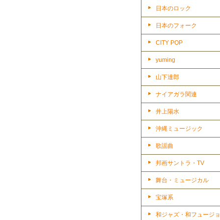
日本のロック
日本のフォーク
CITY POP
yuming
山下達郎
ナイアガラ関連
井上陽水
沖縄ミュージック
歌謡曲
邦画サントラ・TV
舞台・ミュージカル
宝塚系
和ジャズ・和フュージ