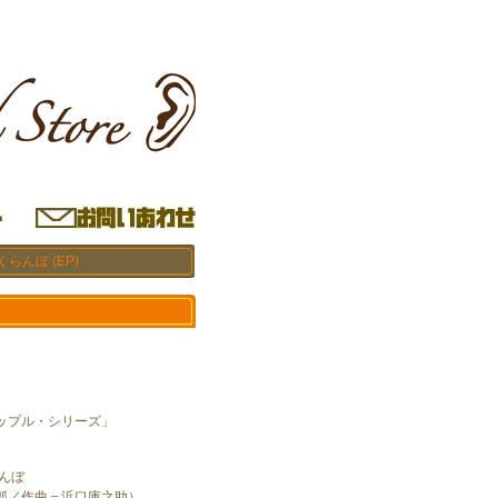
らんぼ (EP)
ップル・シリーズ」
んぼ
郎／作曲＝浜口庫之助）