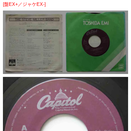
[盤EX+／ジャケEX-]