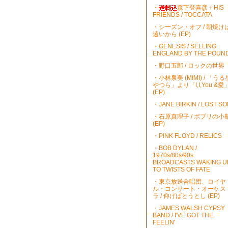
・
森下登喜彦＋HIS
FRIENDS / TOCCATA
・シーズン・オフ / 朝焼け
遠いから (EP)
・GENESIS / SELLING
ENGLAND BY THE POUN
・野口五郎 / ロックの世界
・小林泉美 (MIMI) / 「うる
やつら」より「I,I,You &愛
(EP)
・JANE BIRKIN / LOST S
・石原真理子 / ポプリの小
(EP)
・PINK FLOYD / RELICS
・BOB DYLAN /
1970s/80s/90s
BROADCASTS WAKING U
TO TWISTS OF FATE
・東京放送合唱団、ロイヤ
ル・コンサート・オーケス
ラ / 仰げばとうとし (EP)
・JAMES WALSH CYPSY
BAND / I'VE GOT THE
FEELIN'