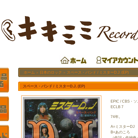
ホーム
日本のロック
スペース・バンド / ミスターD.J. (EP)
＞
＞
スペース・バンド / ミスターD.J. (EP)
EPIC / CBS・
ECLB 7
74年。
A=ミスターDJ
B=あのころ
（作詞・作編曲