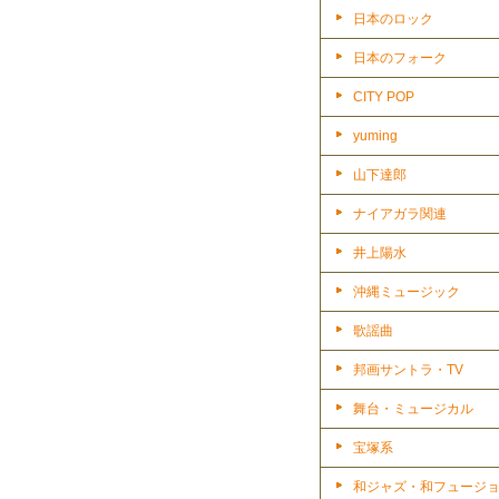
日本のロック
日本のフォーク
CITY POP
yuming
山下達郎
ナイアガラ関連
井上陽水
沖縄ミュージック
歌謡曲
邦画サントラ・TV
舞台・ミュージカル
宝塚系
和ジャズ・和フュージ