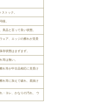
ットストック。
同様。
、美品と言って良い状態。
ウェア、エッジの擦れが見受
保存状態はまずまず。
れ等は無い。
擦れ等が中古品相応に見受け
擦れ等に加えて破れ、底抜け
れ・ヨレ、かなりの汚れ、 ウ