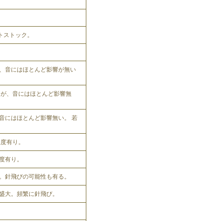
ットストック。
、音にはほとんど影響が無い
れるが、音にはほとんど影響無
音にはほとんど影響無い。 若
程度有り。
程度有り。
。針飛びの可能性も有る。
盛大。頻繁に針飛び。