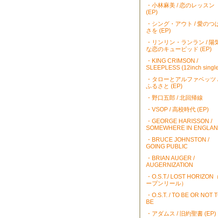
・小林麻美 / 恋のレッスン
(EP)
・シング・アウト / 愛のつ
さを (EP)
・リンリン・ランラン / 陽
な恋のキューピッド (EP)
・KING CRIMSON /
SLEEPLESS (12inch single
・タローとアルファベッツ 
ふるさと (EP)
・野口五郎 / 北回帰線
・VSOP / 高校時代 (EP)
・GEORGE HARISSON /
SOMEWHERE IN ENGLA
・BRUCE JOHNSTON /
GOING PUBLIC
・BRIAN AUGER /
AUGERNIZATION
・O.S.T./ LOST HORIZO
ープンリール）
・O.S.T. / TO BE OR NOT 
BE
・アダムス / 旧約聖書 (EP)