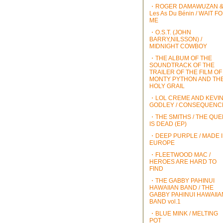
・ROGER DAMAWUZAN 
Les As Du Bénin / WAIT F
ME
・O.S.T. (JOHN
BARRY,NILSSON) /
MIDNIGHT COWBOY
・THE ALBUM OF THE
SOUNDTRACK OF THE
TRAILER OF THE FILM OF
MONTY PYTHON AND TH
HOLY GRAIL
・LOL CREME AND KEVI
GODLEY / CONSEQUENC
・THE SMITHS / THE QU
IS DEAD (EP)
・DEEP PURPLE / MADE 
EUROPE
・FLEETWOOD MAC /
HEROES ARE HARD TO
FIND
・THE GABBY PAHINUI
HAWAIIAN BAND / THE
GABBY PAHINUI HAWAIIA
BAND vol.1
・BLUE MINK / MELTING
POT