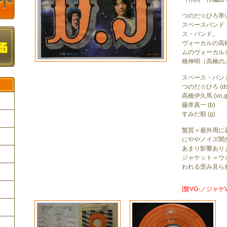
つのだ☆ひろ率
スペースバンド
ス・バンド。
ヴォーカルの高
ムのヴォーカル
橋伸明（高橋の
スペース・バン
つのだ☆ひろ (ds
高橋伊久馬 (vo,g,
藤井真一 (b)
すみだ順 (g)
盤質＝最外周に
ク
にややノイズ聞
あまり影響あり
ジャケット＝ウ
われる歪み見ら
[盤VG-／ジャケV