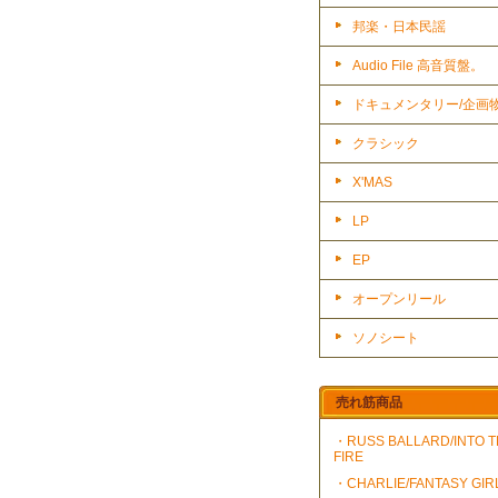
邦楽・日本民謡
Audio File 高音質盤。
ドキュメンタリー/企画
クラシック
X'MAS
LP
EP
オープンリール
ソノシート
売れ筋商品
・RUSS BALLARD/INTO 
FIRE
・CHARLIE/FANTASY GIR