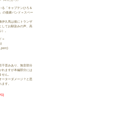
いる「キャプテンひろ＆
 」の後継バンド＝スペー
橋伊久馬は後にトランザ
としてお馴染みの声、高
ぶ）。
ド＝
)
perc)
若干歪みあり、無音部分
かれますが本編部分には
ません。
オーターダメージ？と思
れます。
G]