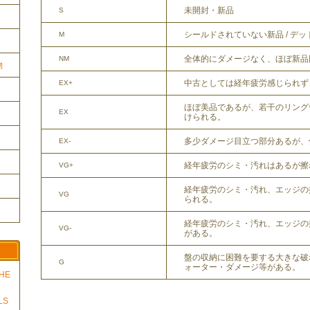
未開封・新品
S
シールドされていない新品 / デ
M
全体的にダメージなく、ほぼ新品
NM
物
中古としては経年疲労感じられず
EX+
ほぼ美品であるが、若干のリング
EX
けられる。
多少ダメージ目立つ部分あるが、
EX-
経年疲労のシミ・汚れはあるが擦
VG+
経年疲労のシミ・汚れ、エッジの
VG
られる。
経年疲労のシミ・汚れ、エッジの
VG-
がある。
盤の収納に困難を要する大きな破
G
ォーター・ダメージ等がある。
THE
LS