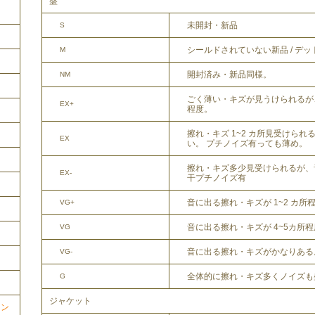
盤
未開封・新品
S
シールドされていない新品 / デ
M
開封済み・新品同様。
NM
ごく薄い・キズが見うけられるが
EX+
程度。
擦れ・キズ 1~2 カ所見受けら
EX
い。 プチノイズ有っても薄め。
擦れ・キズ多少見受けられるが、
EX-
干プチノイズ有
音に出る擦れ・キズが 1~2 カ所
VG+
音に出る擦れ・キズが 4~5カ所
VG
音に出る擦れ・キズがかなりある
VG-
全体的に擦れ・キズ多くノイズも
G
ジャケット
ョン