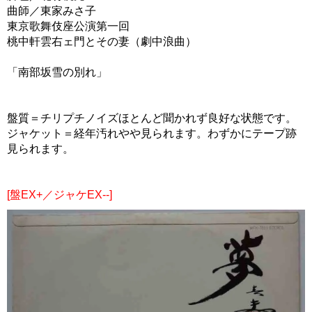
曲師／東家みさ子
東京歌舞伎座公演第一回
桃中軒雲右ェ門とその妻（劇中浪曲）
「南部坂雪の別れ」
盤質＝チリプチノイズほとんど聞かれず良好な状態です。
ジャケット＝経年汚れやや見られます。わずかにテープ跡
見られます。
[盤EX+／ジャケEX--]