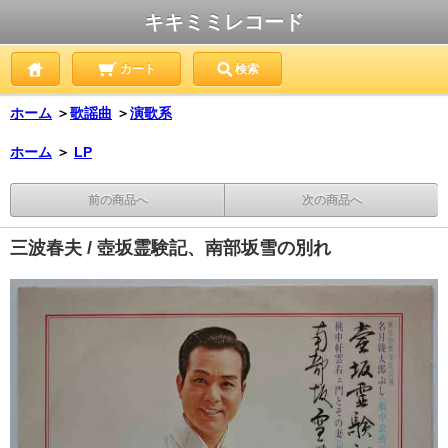
キキミミレコード
カート
検索
ホーム
＞
歌謡曲
＞
演歌系
ホーム
＞
LP
前の商品へ
次の商品へ
三波春夫 / 壺坂霊験記、南部坂雪の別れ