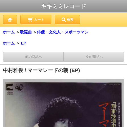
キキミミレコード
カート
検索
ホーム
＞
歌謡曲
＞
俳優・文化人・スポーツマン
ホーム
＞
EP
前の商品へ
次の商品へ
中村雅俊 / マーマレードの朝 (EP)