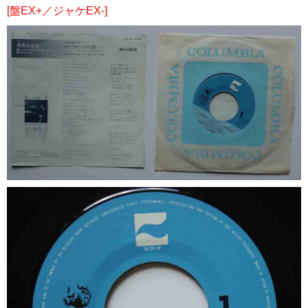
[盤EX+／ジャケEX-]