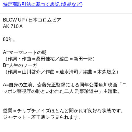
特定商取引法に基づく表記 (返品など)
BLOW UP / 日本コロムビア
AK 710 A
80年。
A=マーマレードの朝
（作詞・作曲＝桑田佳祐／編曲＝新田一郎）
B=人生のフーガ
（作詞＝山川啓介／作曲＝速水清司／編曲＝木森敏之）
A=自身の主演、斎藤光正監督による同年公開角川映画「ニ
ッポン警視庁の恥といわれた二人 刑事珍道中」主題歌。
盤質＝チリプチノイズほとんど聞かれず良好な状態です。
ジャケット＝若干薄シワ見られます。