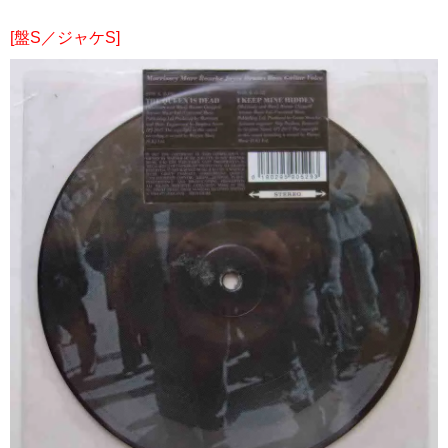
[盤S／ジャケS]