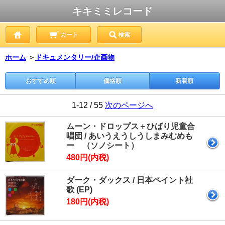
キキミミレコード
カート
検索
ホーム
＞
ドキュメンタリー/企画物
おすすめ順
価格順
新着順
1-12 / 55
次のページへ
ムーン・ドロップス＋ひばり児童合
唱団 / あいうえうしうしまみむめも
ー （ソノシート）
480円(内税)
ダーク・ダックス / 日本ペイント社
歌 (EP)
180円(内税)