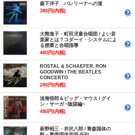
森下洋子 バレリーナへの道
380円(内税)
大熊進子・町田児童合唱団 / よい音
楽家とは？コダーイ・システムによ
る授業と合唱指導
480円(内税)
ROSTAL & SCHAEFER, RON
GOODWIN / THE BEATLES
CONCERTO
280円(内税)
淡海悟郎＆ビッグ・マウス / グイ
ン・サーガ ~陰謀編~
480円(内税)
萩野昭三・井沢八郎 / 青森国体の
歌・青森国体音頭 (EP)