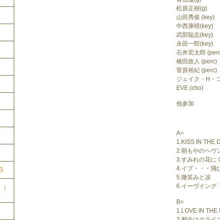
松原正樹(g)
山田秀俊 (key)
中西康晴(key)
武部聡志(key)
永田一郎(key)
石井宏太郎 (perc
橋田政人 (perc)
菅原裕紀 (perc)
ジェイク・H・コン
EVE (cho)
他参加
A=
ク
1.KISS IN THE
2.朝もやのヘヴ
3.すみれの花に
4.イブ・・・飛
G
5.微笑みと涙
6.イーヴイング
ク（
B=
1.LOVE IN TH
2.都会はクライ