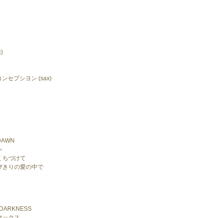
)
セプシヨン (sax)
 DAWN
ン
くちづけて
びきりの愛の中で
E DARKNESS
マックス