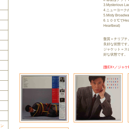
3.Mysterious La
4.ニューヨーク
5.Misty Broadw
6.１００℃でHeart
Heartbeat)
盤質＝チリプチ
良好な状態です
ジャケット＝ス
好な状態です。
[盤EX+／ジャケE
ョン