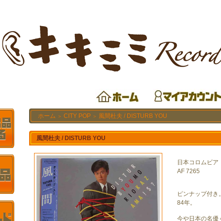
ホーム
CITY POP
風間杜夫 / DISTURB YOU
＞
＞
風間杜夫 / DISTURB YOU
日本コロムビア
AF 7265
ピンナップ付き
84年。
今や日本の名優