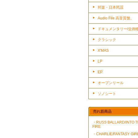
邦楽・日本民謡
Audio File 高音質盤。
ドキュメンタリー/企画
クラシック
X'MAS
LP
EP
オープンリール
ソノシート
売れ筋商品
・RUSS BALLARD/INTO 
FIRE
・CHARLIE/FANTASY GIR