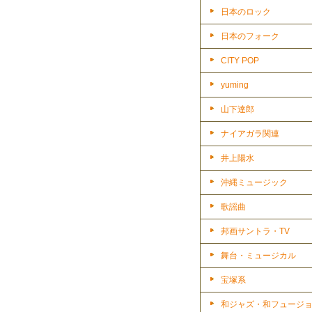
日本のロック
日本のフォーク
CITY POP
yuming
山下達郎
ナイアガラ関連
井上陽水
沖縄ミュージック
歌謡曲
邦画サントラ・TV
舞台・ミュージカル
宝塚系
和ジャズ・和フュージ