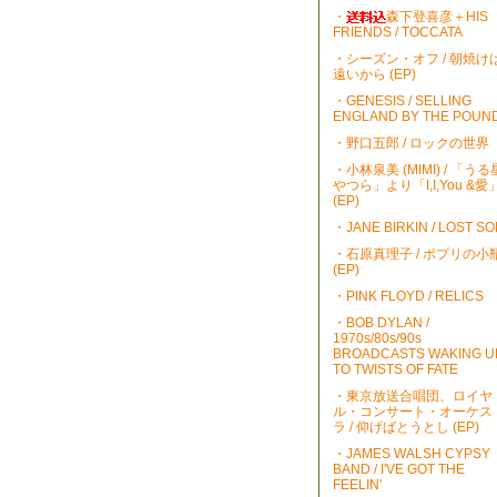
・
森下登喜彦＋HIS
FRIENDS / TOCCATA
・シーズン・オフ / 朝焼け
遠いから (EP)
・GENESIS / SELLING
ENGLAND BY THE POUN
・野口五郎 / ロックの世界
・小林泉美 (MIMI) / 「うる
やつら」より「I,I,You &愛
(EP)
・JANE BIRKIN / LOST S
・石原真理子 / ポプリの小
(EP)
・PINK FLOYD / RELICS
・BOB DYLAN /
1970s/80s/90s
BROADCASTS WAKING U
TO TWISTS OF FATE
・東京放送合唱団、ロイヤ
ル・コンサート・オーケス
ラ / 仰げばとうとし (EP)
・JAMES WALSH CYPSY
BAND / I'VE GOT THE
FEELIN'