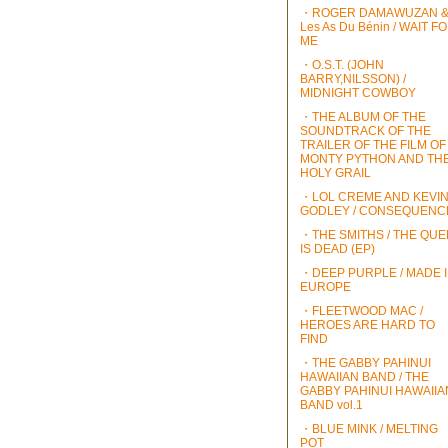
・ROGER DAMAWUZAN 
Les As Du Bénin / WAIT F
ME
・O.S.T. (JOHN
BARRY,NILSSON) /
MIDNIGHT COWBOY
・THE ALBUM OF THE
SOUNDTRACK OF THE
TRAILER OF THE FILM OF
MONTY PYTHON AND TH
HOLY GRAIL
・LOL CREME AND KEVI
GODLEY / CONSEQUENC
・THE SMITHS / THE QU
IS DEAD (EP)
・DEEP PURPLE / MADE 
EUROPE
・FLEETWOOD MAC /
HEROES ARE HARD TO
FIND
・THE GABBY PAHINUI
HAWAIIAN BAND / THE
GABBY PAHINUI HAWAIIA
BAND vol.1
・BLUE MINK / MELTING
POT