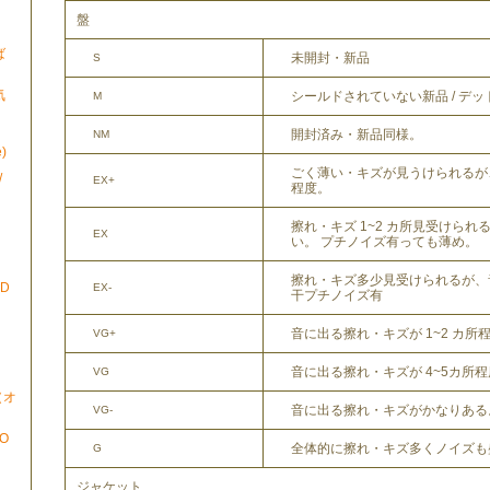
盤
ば
未開封・新品
S
気
シールドされていない新品 / デ
M
開封済み・新品同様。
NM
)
ごく薄い・キズが見うけられるが
/
EX+
程度。
擦れ・キズ 1~2 カ所見受けら
EX
い。 プチノイズ有っても薄め。
擦れ・キズ多少見受けられるが、
ND
EX-
干プチノイズ有
音に出る擦れ・キズが 1~2 カ所
VG+
音に出る擦れ・キズが 4~5カ所
VG
N（オ
音に出る擦れ・キズがかなりある
VG-
TO
全体的に擦れ・キズ多くノイズも
G
ジャケット