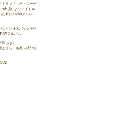
ビドラマ「スチュワーデ
多数の出演によりアイドル
いた時代の2ndアルバ
ジシャン達のバックを得
YPOPアルバム。
大津あきら
津あきら、編曲＝武部聡
OOD!