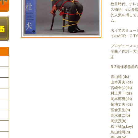
枚目時代、テレ
ス物語」etc.
的人気を博して
ム。
名うてのミュー
てのAOR・CIT
プロデュース＝
全曲／作詞＝大
志
B-3南佳孝作曲G
青山純 (ds)
山本秀夫 (ds)
ク
宮崎全弘(ds)
村上秀一(ds)
岡本郭男(ds)
菊地丈夫 (ds)
富倉安生(b)
高水健二(b)
岡沢茂(b)
松下誠(g,key)
鳥山雄司(g)
青山徹(g)