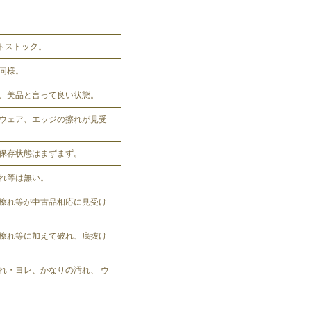
ットストック。
同様。
、美品と言って良い状態。
ウェア、エッジの擦れが見受
保存状態はまずまず。
れ等は無い。
擦れ等が中古品相応に見受け
擦れ等に加えて破れ、底抜け
れ・ヨレ、かなりの汚れ、 ウ