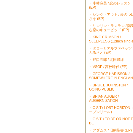
・小林麻美 / 恋のレッスン
(EP)
・シング・アウト / 愛のつ
さを (EP)
・リンリン・ランラン / 陽
な恋のキューピッド (EP)
・KING CRIMSON /
SLEEPLESS (12inch single
・タローとアルファベッツ 
ふるさと (EP)
・野口五郎 / 北回帰線
・VSOP / 高校時代 (EP)
・GEORGE HARISSON /
SOMEWHERE IN ENGLA
・BRUCE JOHNSTON /
GOING PUBLIC
・BRIAN AUGER /
AUGERNIZATION
・O.S.T./ LOST HORIZO
ープンリール）
・O.S.T. / TO BE OR NOT 
BE
・アダムス / 旧約聖書 (EP)