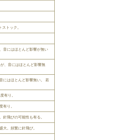
ットストック。
、音にはほとんど影響が無い
れるが、音にはほとんど影響無
音にはほとんど影響無い。 若
程度有り。
程度有り。
。針飛びの可能性も有る。
盛大。頻繁に針飛び。