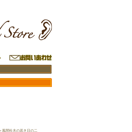
。
＝風間杜夫の若き日の二