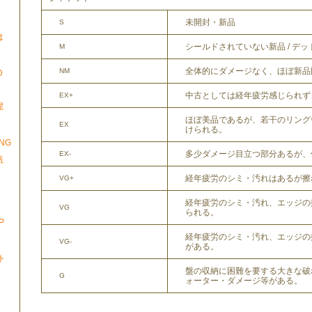
未開封・新品
S
は
シールドされていない新品 / デ
M
全体的にダメージなく、ほぼ新品
NM
D
中古としては経年疲労感じられず
EX+
星
」
ほぼ美品であるが、若干のリング
EX
けられる。
ONG
多少ダメージ目立つ部分あるが、
EX-
瓶
経年疲労のシミ・汚れはあるが擦
VG+
経年疲労のシミ・汚れ、エッジの
VG
られる。
P
経年疲労のシミ・汚れ、エッジの
VG-
がある。
ト
盤の収納に困難を要する大きな破
G
ォーター・ダメージ等がある。