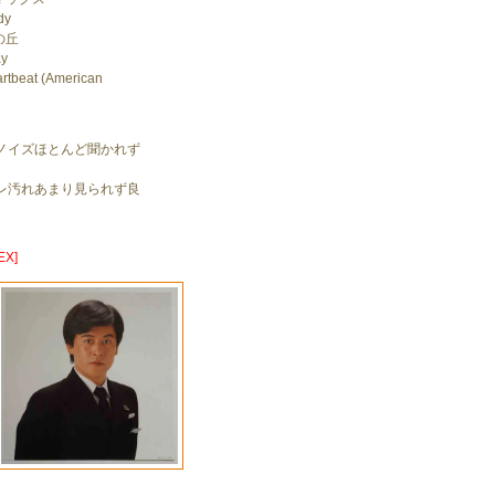
dy
の丘
ay
beat (American
ノイズほとんど聞かれず
。
レ汚れあまり見られず良
X]