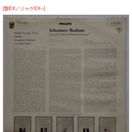
[盤EX／ジャケEX--]