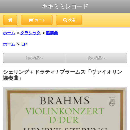
キキミミレコード
カート
検索
ホーム
＞
クラシック
＞
協奏曲
ホーム
＞
LP
前の商品へ
次の商品へ
シェリング＋ドラティ / ブラームス「ヴァイオリン
協奏曲」