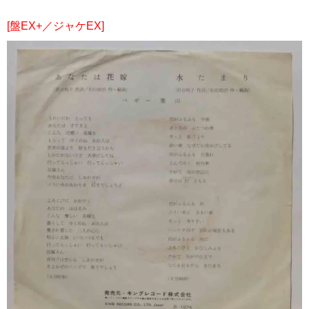
[盤EX+／ジャケEX]