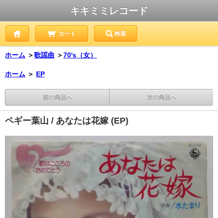
キキミミレコード
カート
検索
ホーム
＞
歌謡曲
＞
70's（女）
ホーム
＞
EP
前の商品へ
次の商品へ
ペギー葉山 / あなたは花嫁 (EP)