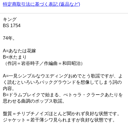
特定商取引法に基づく表記 (返品など)
キング
BS 1754
74年。
A=あなたは花嫁
B=水たまり
（作詞＝岩谷時子／作編曲＝和田昭治）
A=一見シンプルなウエディングおめでとう歌謡ですが、よ
く読むといろいろバックグラウンドを想像してしまう詞の
内容。
B=ドラムブレイクで始まる、ぺトゥラ・クラークあたりを
思わせる曲調のポップス歌謡。
盤質＝チリプチノイズほとんど聞かれず良好な状態です。
ジャケット＝若干薄シワ見られますが良好な状態です。