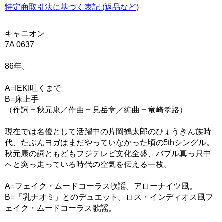
特定商取引法に基づく表記 (返品など)
キャニオン
7A 0637
86年。
A=IEKI吐くまで
B=床上手
（作詞＝秋元康／作曲＝見岳章／編曲＝竜崎孝路）
現在では名優として活躍中の片岡鶴太郎のひょうきん族時
代、たぶんヨガはまだやっていなかった頃の5thシングル。
秋元康の詞ともどもフジテレビ文化全盛、バブル真っ只中
へと突っ走っている時代の空気を伝える一枚。
A=フェイク・ムードコーラス歌謡。アローナイツ風。
B=「乳ナオミ」とのデュエット。ロス・インディオス風フ
ェイク・ムードコーラス歌謡。