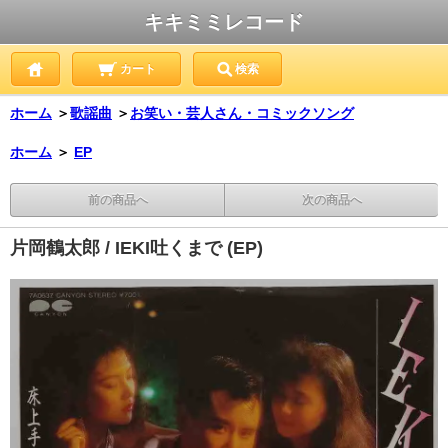
キキミミレコード
カート
検索
ホーム
＞
歌謡曲
＞
お笑い・芸人さん・コミックソング
ホーム
＞
EP
前の商品へ
次の商品へ
片岡鶴太郎 / IEKI吐くまで (EP)