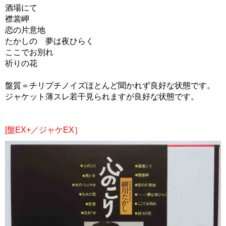
酒場にて
襟裳岬
恋の片意地
たかしの 夢は夜ひらく
ここでお別れ
祈りの花
盤質＝チリプチノイズほとんど聞かれず良好な状態です。
ジャケット薄スレ若干見られますが良好な状態です。
[盤EX+／ジャケEX］