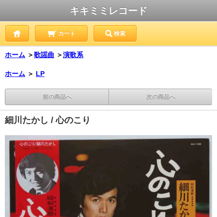
キキミミレコード
カート
検索
ホーム
＞
歌謡曲
＞
演歌系
ホーム
＞
LP
前の商品へ
次の商品へ
細川たかし / 心のこり