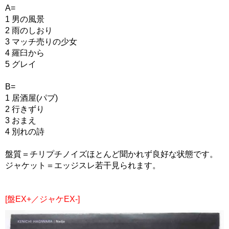
A=
1 男の風景
2 雨のしおり
3 マッチ売りの少女
4 羅臼から
5 グレイ
B=
1 居酒屋(パブ)
2 行きずり
3 おまえ
4 別れの詩
盤質＝チリプチノイズほとんど聞かれず良好な状態です。
ジャケット＝エッジスレ若干見られます。
[盤EX+／ジャケEX-]