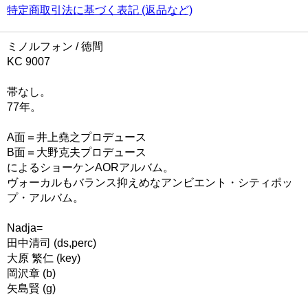
特定商取引法に基づく表記 (返品など)
ミノルフォン / 徳間
KC 9007
帯なし。
77年。
A面＝井上堯之プロデュース
B面＝大野克夫プロデュース
によるショーケンAORアルバム。
ヴォーカルもバランス抑えめなアンビエント・シティポッ
プ・アルバム。
Nadja=
田中清司 (ds,perc)
大原 繁仁 (key)
岡沢章 (b)
矢島賢 (g)