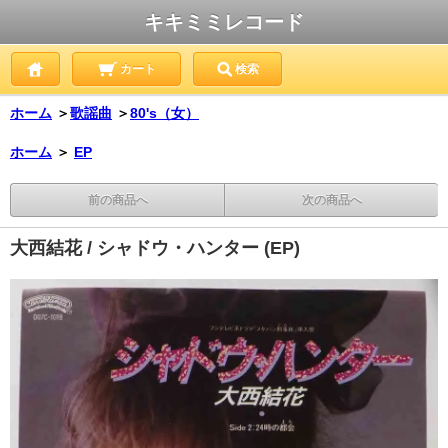
キキミミレコード
カート
検索
ホーム
＞
歌謡曲
＞
80's（女）
ホーム
＞
EP
前の商品へ
次の商品へ
大西結花 / シャドウ・ハンター (EP)