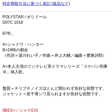
特定商取引法に基づく表記 (返品など)
POLYSTAR / ポリドール
D07C 1018
87年。
A=シャドウ・ハンター
B=24時の都会
（作詞＝湯川れい子／作曲＝井上大輔／編曲＝鷺巣詩郎）
A=本人主演のフジテレビ系ドラマシリーズ「スケバン刑事
Ⅲ」挿入歌。
盤質＝チリプチノイズほとんど聞かれず良好な状態です。
ジャケット＝若干薄シワ見られますが良好な状態です。
[盤EX+／ジャケEX]