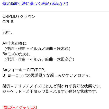
特定商取引法に基づく表記 (返品など)
ORPLID / クラウン
OPL 8
80年。
A=十九の春に
（作詞・作曲＝イルカ／編曲＝鈴木茂）
B=モズのために
（作詞・作曲＝イルカ／編曲＝木田高介）
A=フォーキーCITYPOP。
B=ヨーロッパの民謡風？な親しみやすいメロディ。
盤質＝チリプチノイズほとんど聞かれず良好な状態です。
ジャケット＝若干薄シワ見られますが良好な状態です。
[盤EX+／ジャケEX]