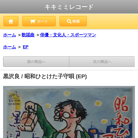
キキミミレコード
カート
検索
ホーム
＞
歌謡曲
＞
俳優・文化人・スポーツマン
ホーム
＞
EP
前の商品へ
次の商品へ
黒沢良 / 昭和ひとけた子守唄 (EP)