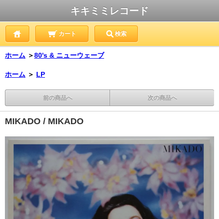
キキミミレコード
カート
検索
ホーム
＞
80's & ニューウェーブ
ホーム
＞
LP
前の商品へ
次の商品へ
MIKADO / MIKADO