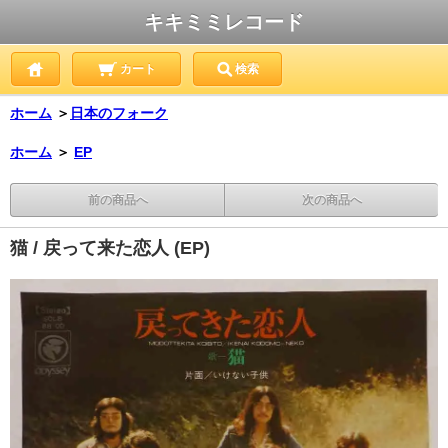
キキミミレコード
カート
検索
ホーム
＞
日本のフォーク
ホーム
＞
EP
前の商品へ
次の商品へ
猫 / 戻って来た恋人 (EP)