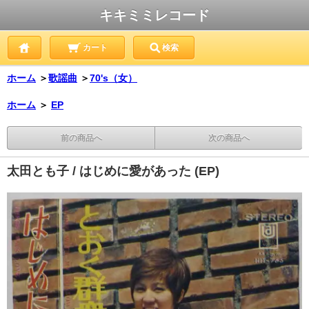
キキミミレコード
カート
検索
ホーム
＞
歌謡曲
＞
70's（女）
ホーム
＞
EP
前の商品へ
次の商品へ
太田とも子 / はじめに愛があった (EP)