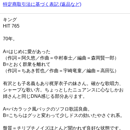
特定商取引法に基づく表記 (返品など)
キング
HIT 765
70年。
A=はじめに愛があった
（作詞＝阿久悠／作曲＝中村泰士／編曲＝森岡賢一郎）
B=とおく群衆を離れて
（作詞＝ちあき哲也／作曲＝宇崎竜童／編曲＝高田弘）
有沢とも子名義もあり梶芽衣子の妹さん。確かな歌唱力、
シャープな歌い方。ちょっとしたニュアンスに心なしかお
姉さんと同じDNA感じる部分あります。
A=バカラック風バックのソフロ歌謡良曲。
B=こちらはグッと変わって少しドスの効いたやさぐれ系。
盤質＝チリプチノイズほとんど聞かれず良好な状態です。