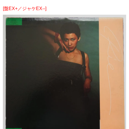
[盤EX+／ジャケEX--]