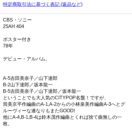
特定商取引法に基づく表記 (返品など)
CBS・ソニー
25AH 404
ポスター付き
78年
デビュー・アルバム。
A-5吉田美奈子／山下達郎
B-2山下達郎／坂本龍一
B-5吉田美奈子／山下達郎／坂本龍一
ということでも大人気のCITYPOP名盤！ですが、
筒美京平作編曲のA-1,A-2からの小林泉美作編曲A-3へとグ
ルーヴィーな連なりもまたGOOD!
他にA-4,B-1,B-4は鈴木茂作編曲とくれば捨て曲無しの一
枚。