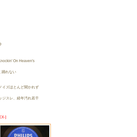
砂
ckin' On Heaven's
く踊れない
ノイズほとんど聞かれず
。
ッジスレ、経年汚れ若干
X-]