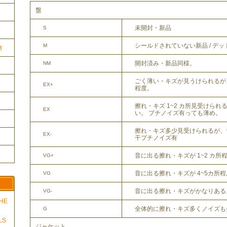
盤
未開封・新品
S
シールドされていない新品 / デ
M
物
開封済み・新品同様。
NM
ごく薄い・キズが見うけられるが
EX+
程度。
擦れ・キズ 1~2 カ所見受けら
EX
い。 プチノイズ有っても薄め。
擦れ・キズ多少見受けられるが、
EX-
干プチノイズ有
音に出る擦れ・キズが 1~2 カ所
VG+
音に出る擦れ・キズが 4~5カ所
VG
音に出る擦れ・キズがかなりある
VG-
THE
全体的に擦れ・キズ多くノイズも
G
LS
ジャケット