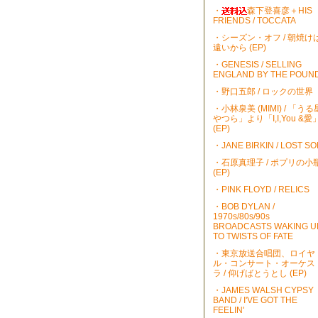
・
森下登喜彦＋HIS
FRIENDS / TOCCATA
・シーズン・オフ / 朝焼け
遠いから (EP)
・GENESIS / SELLING
ENGLAND BY THE POUN
・野口五郎 / ロックの世界
・小林泉美 (MIMI) / 「うる
やつら」より「I,I,You &愛
(EP)
・JANE BIRKIN / LOST S
・石原真理子 / ポプリの小
(EP)
・PINK FLOYD / RELICS
・BOB DYLAN /
1970s/80s/90s
BROADCASTS WAKING U
TO TWISTS OF FATE
・東京放送合唱団、ロイヤ
ル・コンサート・オーケス
ラ / 仰げばとうとし (EP)
・JAMES WALSH CYPSY
BAND / I'VE GOT THE
FEELIN'