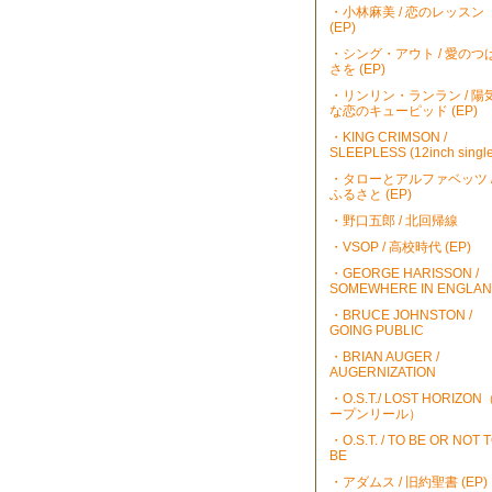
・小林麻美 / 恋のレッスン
(EP)
・シング・アウト / 愛のつ
さを (EP)
・リンリン・ランラン / 陽
な恋のキューピッド (EP)
・KING CRIMSON /
SLEEPLESS (12inch single
・タローとアルファベッツ 
ふるさと (EP)
・野口五郎 / 北回帰線
・VSOP / 高校時代 (EP)
・GEORGE HARISSON /
SOMEWHERE IN ENGLA
・BRUCE JOHNSTON /
GOING PUBLIC
・BRIAN AUGER /
AUGERNIZATION
・O.S.T./ LOST HORIZO
ープンリール）
・O.S.T. / TO BE OR NOT 
BE
・アダムス / 旧約聖書 (EP)