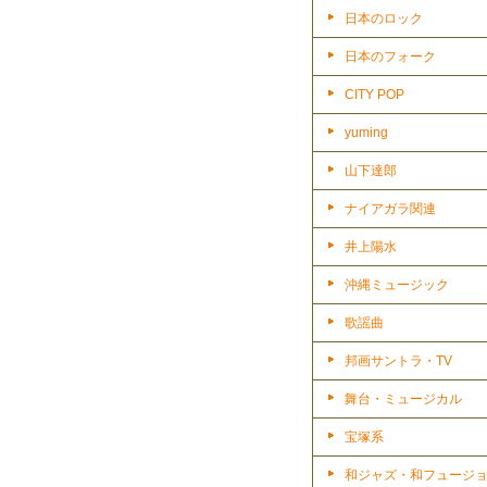
日本のロック
日本のフォーク
CITY POP
yuming
山下達郎
ナイアガラ関連
井上陽水
沖縄ミュージック
歌謡曲
邦画サントラ・TV
舞台・ミュージカル
宝塚系
和ジャズ・和フュージ