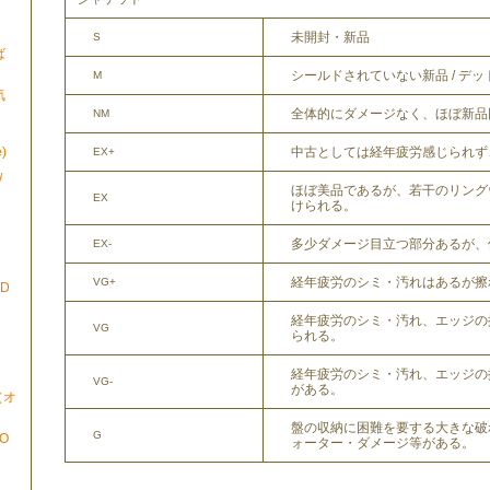
未開封・新品
S
ば
シールドされていない新品 / デ
M
気
全体的にダメージなく、ほぼ新品
NM
)
中古としては経年疲労感じられず
EX+
/
ほぼ美品であるが、若干のリング
EX
けられる。
多少ダメージ目立つ部分あるが、
EX-
経年疲労のシミ・汚れはあるが擦
VG+
ND
経年疲労のシミ・汚れ、エッジの
VG
られる。
経年疲労のシミ・汚れ、エッジの
VG-
がある。
N（オ
盤の収納に困難を要する大きな破
G
TO
ォーター・ダメージ等がある。