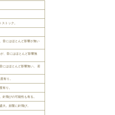
ットストック。
、音にはほとんど影響が無い
れるが、音にはほとんど影響無
音にはほとんど影響無い。 若
程度有り。
程度有り。
。針飛びの可能性も有る。
盛大。頻繁に針飛び。