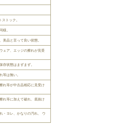
ットストック。
同様。
、美品と言って良い状態。
ウェア、エッジの擦れが見受
保存状態はまずまず。
れ等は無い。
擦れ等が中古品相応に見受け
擦れ等に加えて破れ、底抜け
れ・ヨレ、かなりの汚れ、 ウ