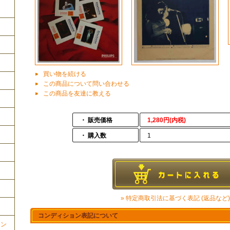
買い物を続ける
この商品について問い合わせる
この商品を友達に教える
・ 販売価格
1,280円(内税)
・ 購入数
1
» 特定商取引法に基づく表記 (返品など)
コンディション表記について
ョン