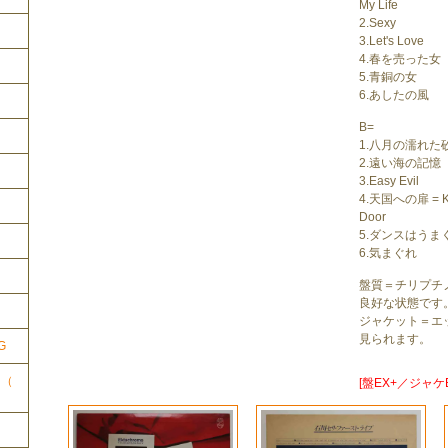
My Life
2.Sexy
3.Let's Love
4.春を売った女
5.青銅の女
6.あしたの風
B=
1.八月の濡れた
2.遠い海の記憶
3.Easy Evil
4.天国への扉 = Kno
Door
5.ダンスはうま
6.気まぐれ
ク
盤質＝チリプチ
良好な状態です
ジャケット＝エ
見られます。
G
ク（
[盤EX+／ジャケE