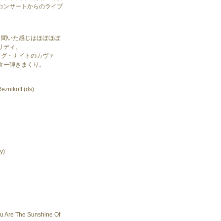
コンサートからのライブ
。聞いた感じはほぼほぼ
リディ。
ッグ・ナイトのカヴァ
ター弾きまくり。
eznikoff (ds)
y)
u Are The Sunshine Of