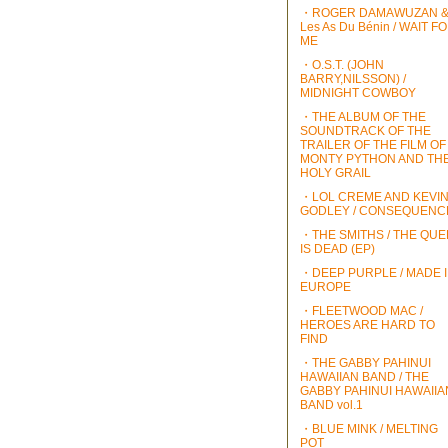
・ROGER DAMAWUZAN 
Les As Du Bénin / WAIT F
ME
・O.S.T. (JOHN
BARRY,NILSSON) /
MIDNIGHT COWBOY
・THE ALBUM OF THE
SOUNDTRACK OF THE
TRAILER OF THE FILM OF
MONTY PYTHON AND TH
HOLY GRAIL
・LOL CREME AND KEVI
GODLEY / CONSEQUENC
・THE SMITHS / THE QU
IS DEAD (EP)
・DEEP PURPLE / MADE 
EUROPE
・FLEETWOOD MAC /
HEROES ARE HARD TO
FIND
・THE GABBY PAHINUI
HAWAIIAN BAND / THE
GABBY PAHINUI HAWAIIA
BAND vol.1
・BLUE MINK / MELTING
POT