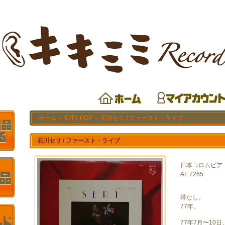
ホーム
CITY POP
石川セリ / ファースト・ライブ
＞
＞
石川セリ / ファースト・ライブ
日本コロムビア
AF 7265
帯なし。
77年。
77年7月〜10