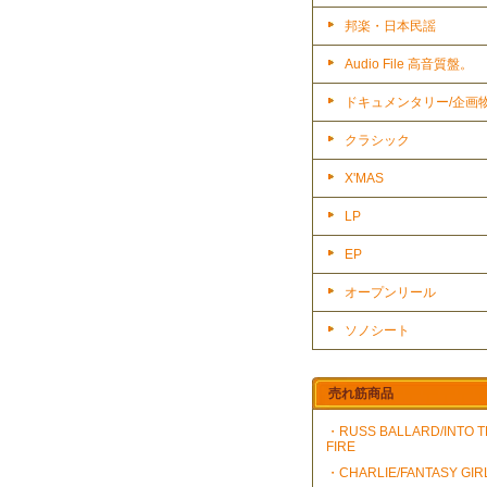
邦楽・日本民謡
Audio File 高音質盤。
ドキュメンタリー/企画
クラシック
X'MAS
LP
EP
オープンリール
ソノシート
売れ筋商品
・RUSS BALLARD/INTO 
FIRE
・CHARLIE/FANTASY GIR