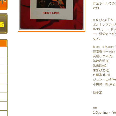
貯金ホールでの
収録。
A-5芝紀美子作
ポルナレフのホ
B-3スリー・ド
ー。洪栄龍？ギ
など。
Michael March R
渡嘉敷祐一 (ds)
高橋ゲタオ(b)
笛吹利明(g)
洪栄龍(g)
ク
東畑政之(g)
佐藤準 (key)
ジョン・山崎(ke
小田健二郎(key)
他参加
A=
1.Opening ～ Yo