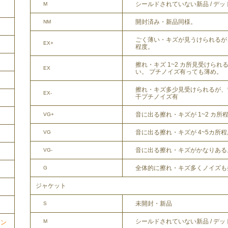
シールドされていない新品 / デ
M
開封済み・新品同様。
NM
ごく薄い・キズが見うけられるが
EX+
程度。
擦れ・キズ 1~2 カ所見受けら
EX
い。 プチノイズ有っても薄め。
擦れ・キズ多少見受けられるが、
EX-
干プチノイズ有
音に出る擦れ・キズが 1~2 カ所
VG+
音に出る擦れ・キズが 4~5カ所
VG
音に出る擦れ・キズがかなりある
VG-
全体的に擦れ・キズ多くノイズも
G
ジャケット
未開封・新品
S
シールドされていない新品 / デ
M
ョン