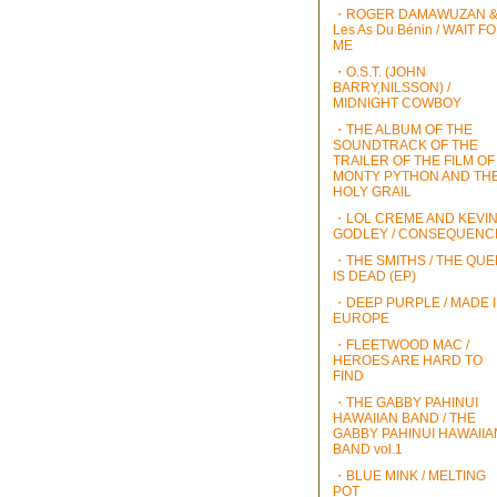
・ROGER DAMAWUZAN 
Les As Du Bénin / WAIT F
ME
・O.S.T. (JOHN
BARRY,NILSSON) /
MIDNIGHT COWBOY
・THE ALBUM OF THE
SOUNDTRACK OF THE
TRAILER OF THE FILM OF
MONTY PYTHON AND TH
HOLY GRAIL
・LOL CREME AND KEVI
GODLEY / CONSEQUENC
・THE SMITHS / THE QU
IS DEAD (EP)
・DEEP PURPLE / MADE 
EUROPE
・FLEETWOOD MAC /
HEROES ARE HARD TO
FIND
・THE GABBY PAHINUI
HAWAIIAN BAND / THE
GABBY PAHINUI HAWAIIA
BAND vol.1
・BLUE MINK / MELTING
POT