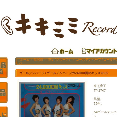
ホーム
歌謡曲
70's（グループ）
ゴールデンハーフ / ゴールデ
＞
＞
＞
(EP)
ゴールデンハーフ / ゴールデンハーフの24,000回のキッス (EP)
東芝音工
TP 2747
黒盤。
72年。
A=ゴールデンハ
ス