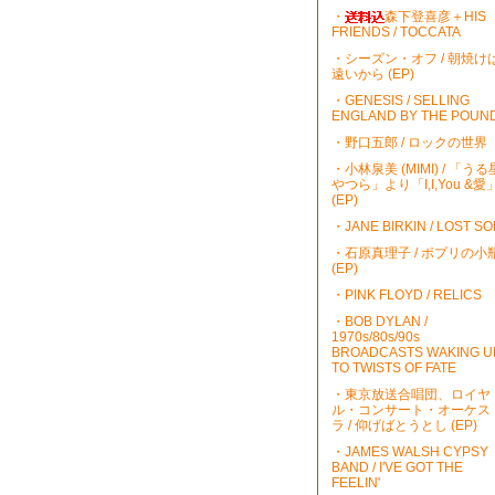
・
森下登喜彦＋HIS
FRIENDS / TOCCATA
・シーズン・オフ / 朝焼け
遠いから (EP)
・GENESIS / SELLING
ENGLAND BY THE POUN
・野口五郎 / ロックの世界
・小林泉美 (MIMI) / 「うる
やつら」より「I,I,You &愛
(EP)
・JANE BIRKIN / LOST S
・石原真理子 / ポプリの小
(EP)
・PINK FLOYD / RELICS
・BOB DYLAN /
1970s/80s/90s
BROADCASTS WAKING U
TO TWISTS OF FATE
・東京放送合唱団、ロイヤ
ル・コンサート・オーケス
ラ / 仰げばとうとし (EP)
・JAMES WALSH CYPSY
BAND / I'VE GOT THE
FEELIN'