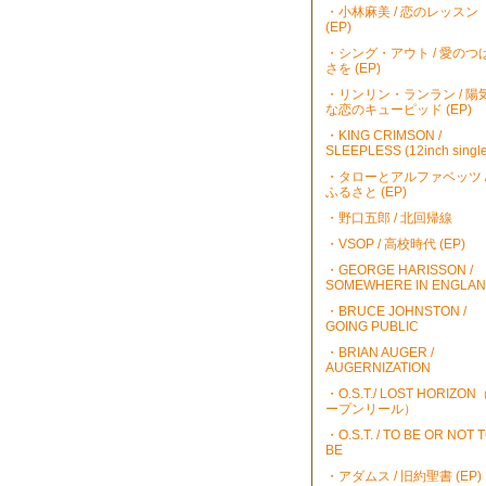
・小林麻美 / 恋のレッスン
(EP)
・シング・アウト / 愛のつ
さを (EP)
・リンリン・ランラン / 陽
な恋のキューピッド (EP)
・KING CRIMSON /
SLEEPLESS (12inch single
・タローとアルファベッツ 
ふるさと (EP)
・野口五郎 / 北回帰線
・VSOP / 高校時代 (EP)
・GEORGE HARISSON /
SOMEWHERE IN ENGLA
・BRUCE JOHNSTON /
GOING PUBLIC
・BRIAN AUGER /
AUGERNIZATION
・O.S.T./ LOST HORIZO
ープンリール）
・O.S.T. / TO BE OR NOT 
BE
・アダムス / 旧約聖書 (EP)