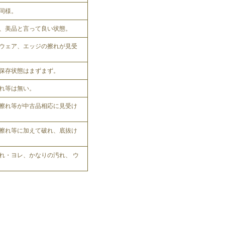
同様。
、美品と言って良い状態。
ウェア、エッジの擦れが見受
保存状態はまずまず。
れ等は無い。
擦れ等が中古品相応に見受け
擦れ等に加えて破れ、底抜け
れ・ヨレ、かなりの汚れ、 ウ