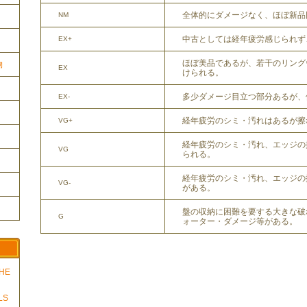
全体的にダメージなく、ほぼ新品
NM
中古としては経年疲労感じられず
EX+
ほぼ美品であるが、若干のリング
物
EX
けられる。
多少ダメージ目立つ部分あるが、
EX-
経年疲労のシミ・汚れはあるが擦
VG+
経年疲労のシミ・汚れ、エッジの
VG
られる。
経年疲労のシミ・汚れ、エッジの
VG-
がある。
盤の収納に困難を要する大きな破
G
ォーター・ダメージ等がある。
THE
LS