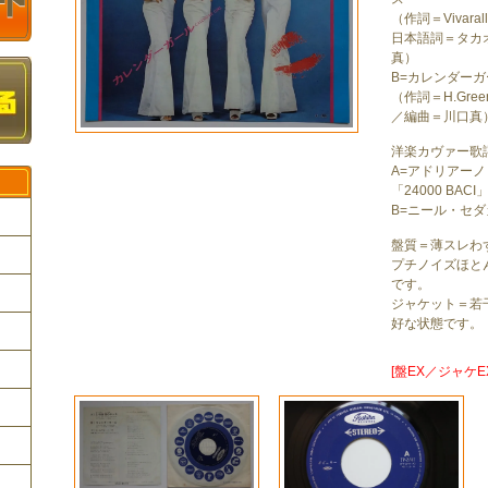
（作詞＝Vivaral
日本語詞＝タカ
真）
B=カレンダーガ
（作詞＝H.Green
／編曲＝川口真
洋楽カヴァー歌
A=アドリアー
「24000 BA
B=ニール・セ
盤質＝薄スレわ
プチノイズほと
です。
ク
ジャケット＝若
好な状態です。
[盤EX／ジャケE