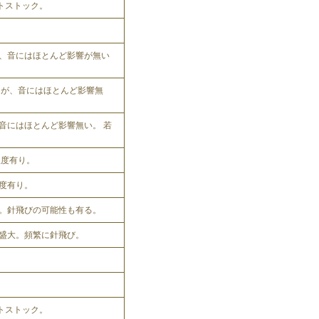
ットストック。
、音にはほとんど影響が無い
れるが、音にはほとんど影響無
音にはほとんど影響無い。 若
程度有り。
程度有り。
。針飛びの可能性も有る。
盛大。頻繁に針飛び。
ットストック。