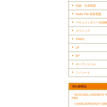
邦楽・日本民謡
Audio File 高音質盤。
ドキュメンタリー/企画
クラシック
X'MAS
LP
EP
オープンリール
ソノシート
売れ筋商品
・RUSS BALLARD/INTO 
FIRE
・CHARLIE/FANTASY GIR