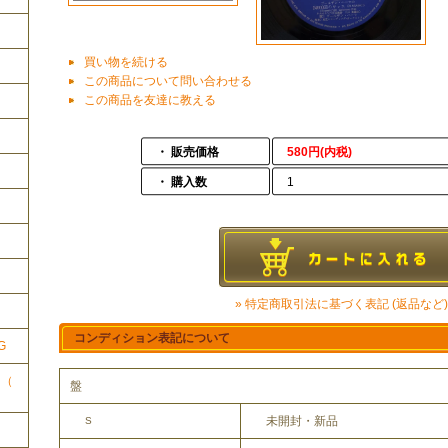
買い物を続ける
この商品について問い合わせる
この商品を友達に教える
・ 販売価格
580円(内税)
・ 購入数
1
ク
» 特定商取引法に基づく表記 (返品など)
コンディション表記について
G
ク（
盤
未開封・新品
S