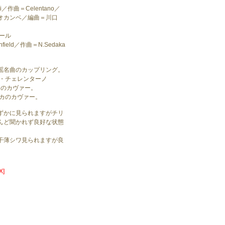
li／作曲＝Celentano／
オカンベ／編曲＝川口
ール
field／作曲＝N.Sedaka
）
謡名曲のカップリング。
ノ・チェレンターノ
CI」のカヴァー。
ダカのカヴァー。
ずかに見られますがチリ
んど聞かれず良好な状態
干薄シワ見られますが良
X]