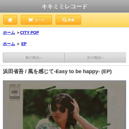
キキミミレコード
カート
検索
ホーム
＞
CITY POP
ホーム
＞
EP
前の商品へ
次の商品へ
浜田省吾 / 風を感じて-Easy to be happy- (EP)