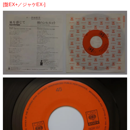
[盤EX+／ジャケEX-]