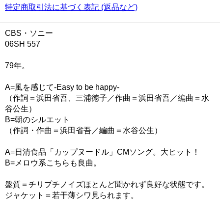
特定商取引法に基づく表記 (返品など)
CBS・ソニー
06SH 557
79年。
A=風を感じて-Easy to be happy-
（作詞＝浜田省吾、三浦徳子／作曲＝浜田省吾／編曲＝水
谷公生）
B=朝のシルエット
（作詞・作曲＝浜田省吾／編曲＝水谷公生）
A=日清食品「カップヌードル」CMソング。大ヒット！
B=メロウ系こちらも良曲。
盤質＝チリプチノイズほとんど聞かれず良好な状態です。
ジャケット＝若干薄シワ見られます。