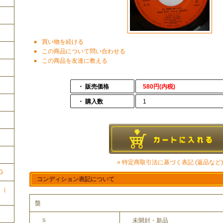
買い物を続ける
この商品について問い合わせる
この商品を友達に教える
・ 販売価格
580円(内税)
・ 購入数
1
ク
» 特定商取引法に基づく表記 (返品など)
G
コンディション表記について
ク（
盤
未開封・新品
S