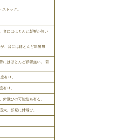
ットストック。
、音にはほとんど影響が無い
れるが、音にはほとんど影響無
音にはほとんど影響無い。 若
程度有り。
程度有り。
。針飛びの可能性も有る。
盛大。頻繁に針飛び。