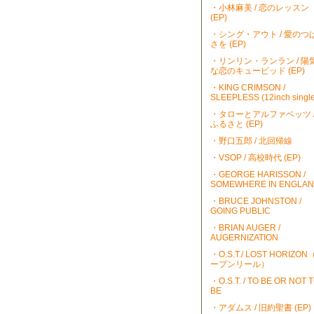
・小林麻美 / 恋のレッスン
(EP)
・シング・アウト / 愛のつ
さを (EP)
・リンリン・ランラン / 陽
な恋のキューピッド (EP)
・KING CRIMSON /
SLEEPLESS (12inch single
・タローとアルファベッツ 
ふるさと (EP)
・野口五郎 / 北回帰線
・VSOP / 高校時代 (EP)
・GEORGE HARISSON /
SOMEWHERE IN ENGLA
・BRUCE JOHNSTON /
GOING PUBLIC
・BRIAN AUGER /
AUGERNIZATION
・O.S.T./ LOST HORIZO
ープンリール）
・O.S.T. / TO BE OR NOT 
BE
・アダムス / 旧約聖書 (EP)