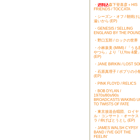
・
森下登喜彦＋HIS
FRIENDS / TOCCATA
・シーズン・オフ / 朝焼け
遠いから (EP)
・GENESIS / SELLING
ENGLAND BY THE POUN
・野口五郎 / ロックの世界
・小林泉美 (MIMI) / 「うる
やつら」より「I,I,You &愛
(EP)
・JANE BIRKIN / LOST S
・石原真理子 / ポプリの小
(EP)
・PINK FLOYD / RELICS
・BOB DYLAN /
1970s/80s/90s
BROADCASTS WAKING U
TO TWISTS OF FATE
・東京放送合唱団、ロイヤ
ル・コンサート・オーケス
ラ / 仰げばとうとし (EP)
・JAMES WALSH CYPSY
BAND / I'VE GOT THE
FEELIN'