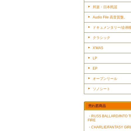
邦楽・日本民謡
Audio File 高音質盤。
ドキュメンタリー/企画
クラシック
X'MAS
LP
EP
オープンリール
ソノシート
売れ筋商品
・RUSS BALLARD/INTO 
FIRE
・CHARLIE/FANTASY GIR