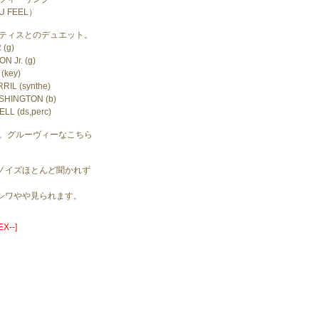
U FEEL）
マティスとのデュエット。
(g)
 Jr. (g)
(key)
IL (synthe)
HINGTON (b)
L (ds,perc)
ポ。グルーヴィーなこちら
ノイズほとんど聞かれず
。
シワやや見られます。
--]