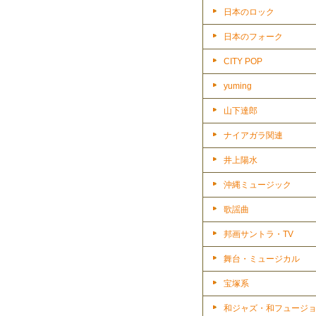
日本のロック
日本のフォーク
CITY POP
yuming
山下達郎
ナイアガラ関連
井上陽水
沖縄ミュージック
歌謡曲
邦画サントラ・TV
舞台・ミュージカル
宝塚系
和ジャズ・和フュージ