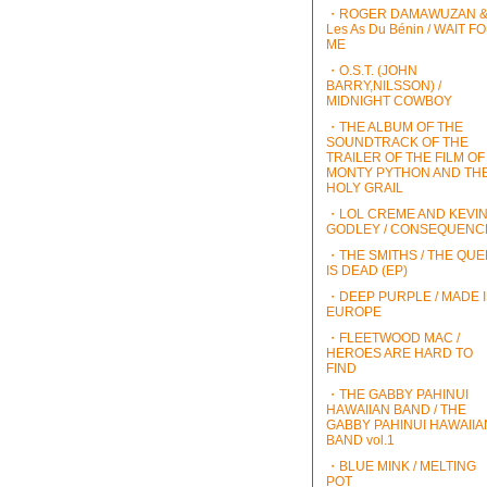
・ROGER DAMAWUZAN 
Les As Du Bénin / WAIT F
ME
・O.S.T. (JOHN
BARRY,NILSSON) /
MIDNIGHT COWBOY
・THE ALBUM OF THE
SOUNDTRACK OF THE
TRAILER OF THE FILM OF
MONTY PYTHON AND TH
HOLY GRAIL
・LOL CREME AND KEVI
GODLEY / CONSEQUENC
・THE SMITHS / THE QU
IS DEAD (EP)
・DEEP PURPLE / MADE 
EUROPE
・FLEETWOOD MAC /
HEROES ARE HARD TO
FIND
・THE GABBY PAHINUI
HAWAIIAN BAND / THE
GABBY PAHINUI HAWAIIA
BAND vol.1
・BLUE MINK / MELTING
POT