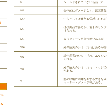
シールドされていない新品 / デ
M
全体的にダメージなく、ほぼ新品
NM
中古としては経年疲労感じられず
EX+
物
ほぼ美品であるが、若干のリング
EX
けられる。
多少ダメージ目立つ部分あるが、
EX-
経年疲労のシミ・汚れはあるが擦
VG+
経年疲労のシミ・汚れ、エッジの
VG
られる。
経年疲労のシミ・汚れ、エッジの
VG-
がある。
盤の収納に困難を要する大きな破
G
ォーター・ダメージ等がある。
THE
LS