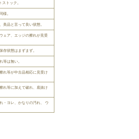
ットストック。
同様。
、美品と言って良い状態。
ウェア、エッジの擦れが見受
保存状態はまずまず。
れ等は無い。
擦れ等が中古品相応に見受け
擦れ等に加えて破れ、底抜け
れ・ヨレ、かなりの汚れ、 ウ