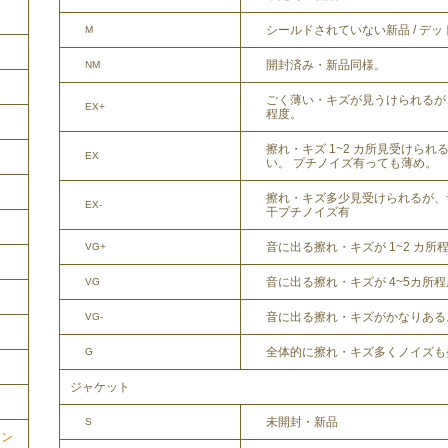
シールドされていない新品 / デ
M
開封済み・新品同様。
NM
ごく薄い・キズが見うけられるが
EX+
程度。
擦れ・キズ 1~2 カ所見受けら
EX
い。 プチノイズ有っても薄め。
擦れ・キズ多少見受けられるが、
EX-
干プチノイズ有
音に出る擦れ・キズが 1~2 カ所
VG+
音に出る擦れ・キズが 4~5カ所
VG
音に出る擦れ・キズがかなりある
VG-
全体的に擦れ・キズ多くノイズも
G
ジャケット
未開封・新品
S
ョン