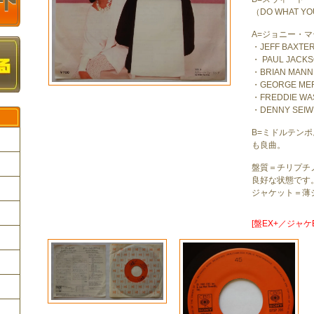
（DO WHAT YO
A=ジョニー・
・JEFF BAXTER 
・ PAUL JACKSON
・BRIAN MANN 
・GEORGE MERR
・FREDDIE WAS
・DENNY SEIWEL
B=ミドルテン
も良曲。
盤質＝チリプチ
良好な状態です
ク
ジャケット＝薄
[盤EX+／ジャケEX