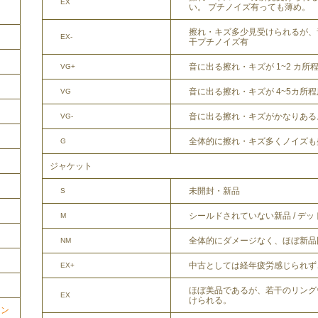
EX
い。 プチノイズ有っても薄め。
擦れ・キズ多少見受けられるが、
EX-
干プチノイズ有
音に出る擦れ・キズが 1~2 カ所
VG+
音に出る擦れ・キズが 4~5カ所
VG
音に出る擦れ・キズがかなりある
VG-
全体的に擦れ・キズ多くノイズも
G
ジャケット
未開封・新品
S
シールドされていない新品 / デ
M
全体的にダメージなく、ほぼ新品
NM
中古としては経年疲労感じられず
EX+
ほぼ美品であるが、若干のリング
EX
けられる。
ョン