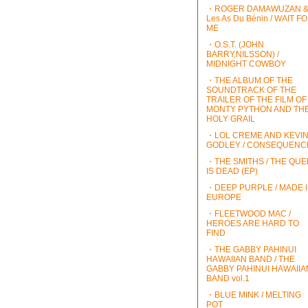
・ROGER DAMAWUZAN 
Les As Du Bénin / WAIT F
ME
・O.S.T. (JOHN
BARRY,NILSSON) /
MIDNIGHT COWBOY
・THE ALBUM OF THE
SOUNDTRACK OF THE
TRAILER OF THE FILM OF
MONTY PYTHON AND TH
HOLY GRAIL
・LOL CREME AND KEVI
GODLEY / CONSEQUENC
・THE SMITHS / THE QU
IS DEAD (EP)
・DEEP PURPLE / MADE 
EUROPE
・FLEETWOOD MAC /
HEROES ARE HARD TO
FIND
・THE GABBY PAHINUI
HAWAIIAN BAND / THE
GABBY PAHINUI HAWAIIA
BAND vol.1
・BLUE MINK / MELTING
POT