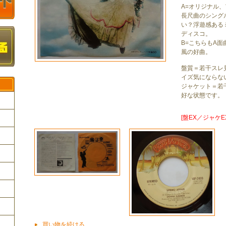
A=オリジナル
長尺曲のシング
い？浮遊感ある
ディスコ。
B=こちらもA
風の好曲。
盤質＝若干スレ
イズ気にならな
ジャケット＝若
好な状態です。
[盤EX／ジャケE
ク
買い物を続ける