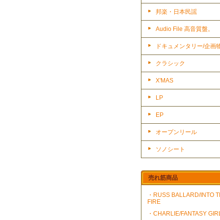
邦楽・日本民謡
Audio File 高音質盤。
ドキュメンタリー/企画
クラシック
X'MAS
LP
EP
オープンリール
ソノシート
売れ筋商品
・RUSS BALLARD/INTO 
FIRE
・CHARLIE/FANTASY GIR