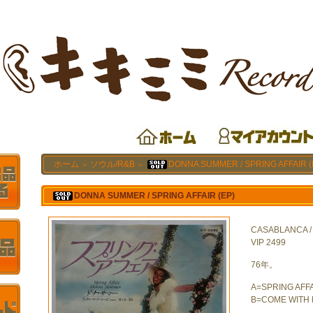
ホーム
ソウル/R&B
DONNA SUMMER / SPRING AFFAIR (
＞
＞
DONNA SUMMER / SPRING AFFAIR (EP)
CASABLANCA
VIP 2499
76年。
A=SPRING AFF
B=COME WITH