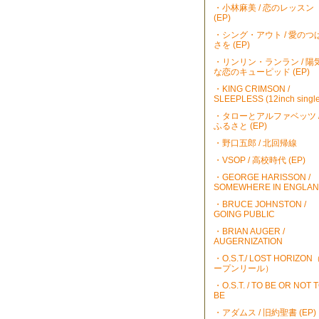
・小林麻美 / 恋のレッスン
(EP)
・シング・アウト / 愛のつ
さを (EP)
・リンリン・ランラン / 陽
な恋のキューピッド (EP)
・KING CRIMSON /
SLEEPLESS (12inch single
・タローとアルファベッツ 
ふるさと (EP)
・野口五郎 / 北回帰線
・VSOP / 高校時代 (EP)
・GEORGE HARISSON /
SOMEWHERE IN ENGLA
・BRUCE JOHNSTON /
GOING PUBLIC
・BRIAN AUGER /
AUGERNIZATION
・O.S.T./ LOST HORIZO
ープンリール）
・O.S.T. / TO BE OR NOT 
BE
・アダムス / 旧約聖書 (EP)