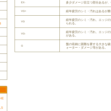
多少ダメージ目立つ部分あるが、
EX-
経年疲労のシミ・汚れはあるが擦
VG+
経年疲労のシミ・汚れ、エッジの
VG
物
られる。
経年疲労のシミ・汚れ、エッジの
VG-
がある。
盤の収納に困難を要する大きな破
G
ォーター・ダメージ等がある。
THE
LS