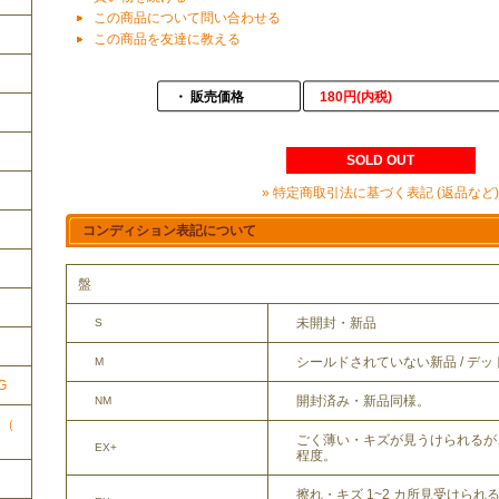
この商品について問い合わせる
この商品を友達に教える
・ 販売価格
180円(内税)
SOLD OUT
» 特定商取引法に基づく表記 (返品など)
コンディション表記について
盤
ク
未開封・新品
S
シールドされていない新品 / デ
M
G
開封済み・新品同様。
NM
ク（
ごく薄い・キズが見うけられるが
EX+
程度。
擦れ・キズ 1~2 カ所見受けら