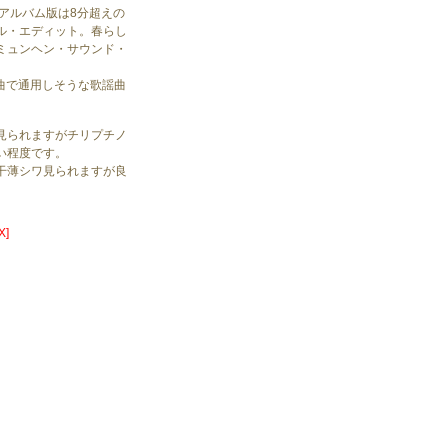
、アルバム版は8分超えの
ル・エディット。春らし
ミュンヘン・サウンド・
面曲で通用しそうな歌謡曲
見られますがチリプチノ
い程度です。
干薄シワ見られますが良
X]