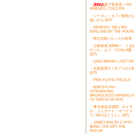
・
森下登喜彦＋HIS
FRIENDS / TOCCATA
・シーズン・オフ / 朝焼け
遠いから (EP)
・GENESIS / SELLING
ENGLAND BY THE POUN
・野口五郎 / ロックの世界
・小林泉美 (MIMI) / 「うる
やつら」より「I,I,You &愛
(EP)
・JANE BIRKIN / LOST S
・石原真理子 / ポプリの小
(EP)
・PINK FLOYD / RELICS
・BOB DYLAN /
1970s/80s/90s
BROADCASTS WAKING U
TO TWISTS OF FATE
・東京放送合唱団、ロイヤ
ル・コンサート・オーケス
ラ / 仰げばとうとし (EP)
・JAMES WALSH CYPSY
BAND / I'VE GOT THE
FEELIN'