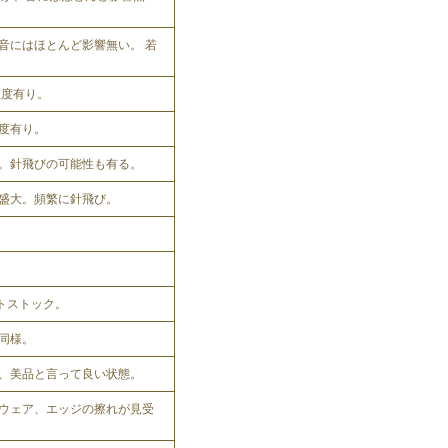
音にはほとんど影響無い。 若
程度有り。
程度有り。
。針飛びの可能性も有る。
盛大。頻繁に針飛び。
ットストック。
同様。
、美品と言って良い状態。
ウェア、エッジの擦れが見受