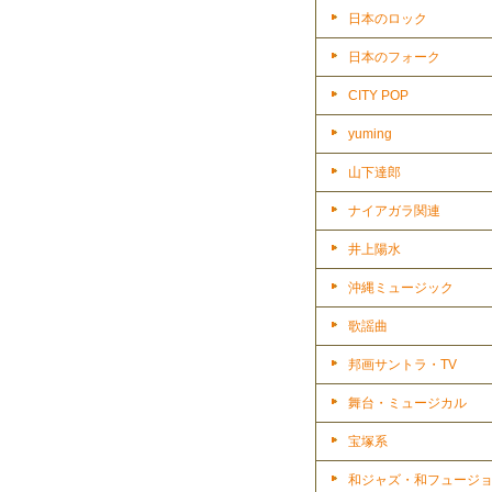
日本のロック
日本のフォーク
CITY POP
yuming
山下達郎
ナイアガラ関連
井上陽水
沖縄ミュージック
歌謡曲
邦画サントラ・TV
舞台・ミュージカル
宝塚系
和ジャズ・和フュージ