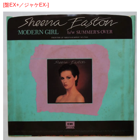
[盤EX+／ジャケEX-]