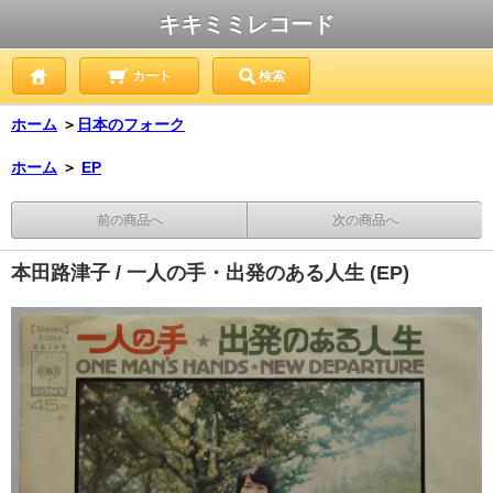
キキミミレコード
カート
検索
ホーム
＞
日本のフォーク
ホーム
＞
EP
前の商品へ
次の商品へ
本田路津子 / 一人の手・出発のある人生 (EP)