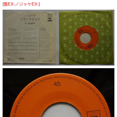
[盤EX-／ジャケEX-]