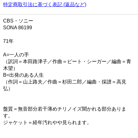
特定商取引法に基づく表記 (返品など)
CBS・ソニー
SONA 86199
71年
A=一人の手
（訳詞＝本田路津子／作曲＝ピート・シーガー／編曲＝青
木望）
B=出発のある人生
（作詞＝山上路夫／作曲＝杉田二郎／編曲・採譜＝高見
弘）
盤質＝無音部分若干薄めチリノイズ聞かれる部分ありま
す。
ジャケット＝経年汚れやや見られます。