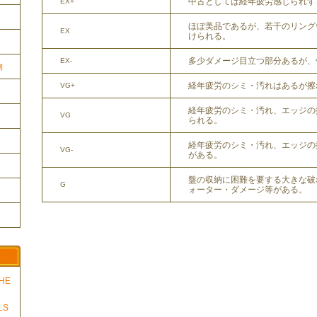
中古としては経年疲労感じられず
EX+
ほぼ美品であるが、若干のリング
EX
けられる。
多少ダメージ目立つ部分あるが、
EX-
物
経年疲労のシミ・汚れはあるが擦
VG+
経年疲労のシミ・汚れ、エッジの
VG
られる。
経年疲労のシミ・汚れ、エッジの
VG-
がある。
盤の収納に困難を要する大きな破
G
ォーター・ダメージ等がある。
THE
LS