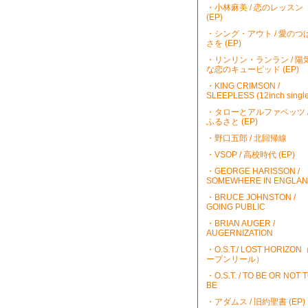
・小林麻美 / 恋のレッスン
(EP)
・シング・アウト / 愛のつ
さを (EP)
・リンリン・ランラン / 陽
な恋のキューピッド (EP)
・KING CRIMSON /
SLEEPLESS (12inch single
・タローとアルファベッツ 
ふるさと (EP)
・野口五郎 / 北回帰線
・VSOP / 高校時代 (EP)
・GEORGE HARISSON /
SOMEWHERE IN ENGLA
・BRUCE JOHNSTON /
GOING PUBLIC
・BRIAN AUGER /
AUGERNIZATION
・O.S.T./ LOST HORIZO
ープンリール）
・O.S.T. / TO BE OR NOT 
BE
・アダムス / 旧約聖書 (EP)