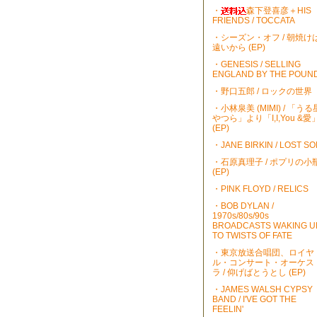
・
森下登喜彦＋HIS
FRIENDS / TOCCATA
・シーズン・オフ / 朝焼け
遠いから (EP)
・GENESIS / SELLING
ENGLAND BY THE POUN
・野口五郎 / ロックの世界
・小林泉美 (MIMI) / 「うる
やつら」より「I,I,You &愛
(EP)
・JANE BIRKIN / LOST S
・石原真理子 / ポプリの小
(EP)
・PINK FLOYD / RELICS
・BOB DYLAN /
1970s/80s/90s
BROADCASTS WAKING U
TO TWISTS OF FATE
・東京放送合唱団、ロイヤ
ル・コンサート・オーケス
ラ / 仰げばとうとし (EP)
・JAMES WALSH CYPSY
BAND / I'VE GOT THE
FEELIN'