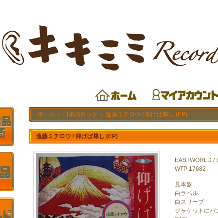
ホーム
日本のロック
遠藤ミチロウ / 仰げば尊し (EP)
＞
＞
遠藤ミチロウ / 仰げば尊し (EP)
EASTWORLD /
WTP 17682
見本盤
白ラベル
白スリーブ
ジャケットにパ