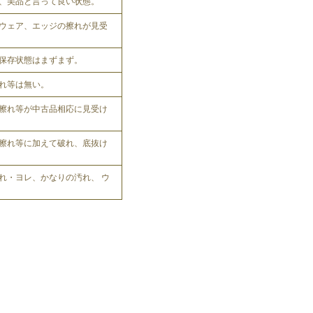
、美品と言って良い状態。
ウェア、エッジの擦れが見受
保存状態はまずまず。
れ等は無い。
擦れ等が中古品相応に見受け
擦れ等に加えて破れ、底抜け
れ・ヨレ、かなりの汚れ、 ウ