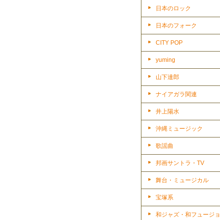
日本のロック
日本のフォーク
CITY POP
yuming
山下達郎
ナイアガラ関連
井上陽水
沖縄ミュージック
歌謡曲
邦画サントラ・TV
舞台・ミュージカル
宝塚系
和ジャズ・和フュージ