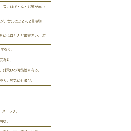
、音にはほとんど影響が無い
れるが、音にはほとんど影響無
音にはほとんど影響無い。 若
程度有り。
程度有り。
。針飛びの可能性も有る。
盛大。頻繁に針飛び。
ットストック。
同様。