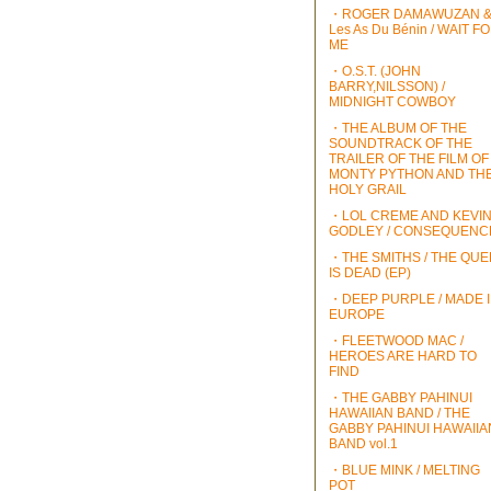
・ROGER DAMAWUZAN 
Les As Du Bénin / WAIT F
ME
・O.S.T. (JOHN
BARRY,NILSSON) /
MIDNIGHT COWBOY
・THE ALBUM OF THE
SOUNDTRACK OF THE
TRAILER OF THE FILM OF
MONTY PYTHON AND TH
HOLY GRAIL
・LOL CREME AND KEVI
GODLEY / CONSEQUENC
・THE SMITHS / THE QU
IS DEAD (EP)
・DEEP PURPLE / MADE 
EUROPE
・FLEETWOOD MAC /
HEROES ARE HARD TO
FIND
・THE GABBY PAHINUI
HAWAIIAN BAND / THE
GABBY PAHINUI HAWAIIA
BAND vol.1
・BLUE MINK / MELTING
POT