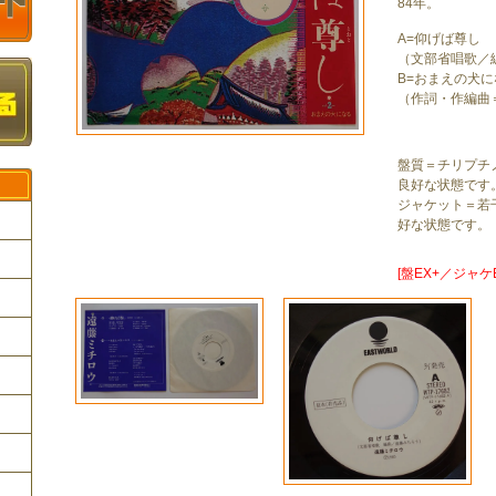
84年。
A=仰げば尊し
（文部省唱歌／
B=おまえの犬に
（作詞・作編曲
盤質＝チリプチ
良好な状態です
ジャケット＝若
好な状態です。
[盤EX+／ジャケE
ク