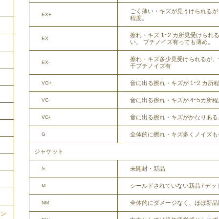
ごく薄い・キズが見うけられるが
EX+
程度。
擦れ・キズ 1~2 カ所見受けら
EX
い。 プチノイズ有っても薄め。
擦れ・キズ多少見受けられるが、
EX-
干プチノイズ有
音に出る擦れ・キズが 1~2 カ所
VG+
音に出る擦れ・キズが 4~5カ所
VG
音に出る擦れ・キズがかなりある
VG-
全体的に擦れ・キズ多くノイズも
G
ジャケット
未開封・新品
S
シールドされていない新品 / デ
M
全体的にダメージなく、ほぼ新品
NM
ョン