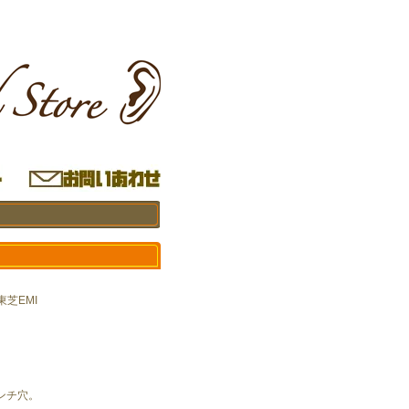
 東芝EMI
ンチ穴。