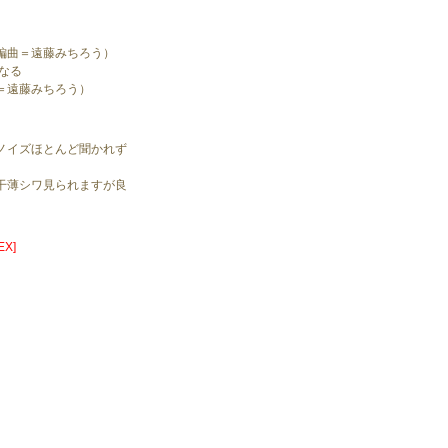
編曲＝遠藤みちろう）
なる
＝遠藤みちろう）
ノイズほとんど聞かれず
。
干薄シワ見られますが良
X]