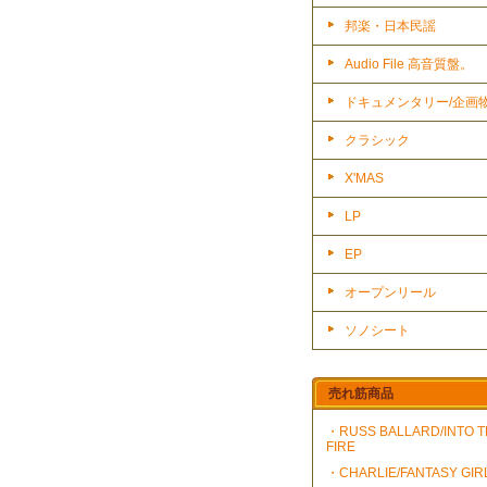
邦楽・日本民謡
Audio File 高音質盤。
ドキュメンタリー/企画
クラシック
X'MAS
LP
EP
オープンリール
ソノシート
売れ筋商品
・RUSS BALLARD/INTO 
FIRE
・CHARLIE/FANTASY GIR