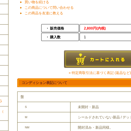
買い物を続ける
この商品について問い合わせる
この商品を友達に教える
・ 販売価格
2,800円(内税)
・ 購入数
1
» 特定商取引法に基づく表記 (返品など)
ク
コンディション表記について
盤
G
未開封・新品
S
ク（
シールドされていない新品 / デ
M
開封済み・新品同様。
NM