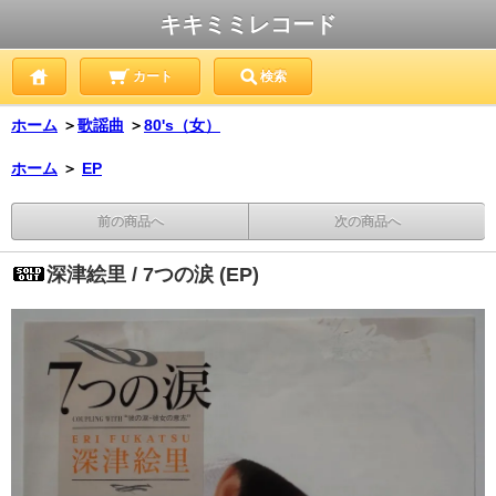
キキミミレコード
カート
検索
ホーム
＞
歌謡曲
＞
80's（女）
ホーム
＞
EP
前の商品へ
次の商品へ
深津絵里 / 7つの涙 (EP)