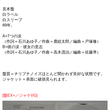
見本盤
白ラベル
白スリーブ
89年。
A=7つの涙
（作詞＝石川あゆ子／作曲＝鹿紋太郎／編曲＝戸塚修）
B=彼の涙・彼女の意志
（作詞＝石川あゆ子／作曲＝高木茂治／編曲＝佐藤準）
盤質＝チリプチノイズほとんど聞かれず良好な状態です。
ジャケット＝表面に破損見られます。
[盤EX+／ジャケVG]