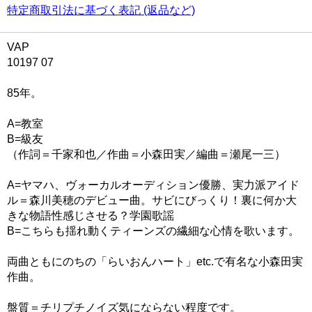
特定商取引法に基づく表記 (返品など)
VAP
10197 07
85年。
A=教室
B=級友
（作詞＝千家和也／作曲＝小森田実／編曲＝瀬尾一三）
A=ヤマハ、ヴォーカルオーディション優勝、実力派アイド
ル＝森川美穂のデビュー曲。サビにびっくり！裏に何か大
きな物語性感じさせる？学園歌謡
B=こちらも揺れ動くティーンズの繊細な心情を歌います。
両曲ともにのちの「らいおんハート」etc.で有名な小森田実
作曲。
盤質＝チリプチノイズ気にならない程度です。