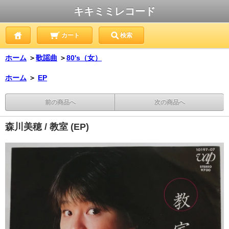
キキミミレコード
カート
検索
ホーム
＞
歌謡曲
＞
80's（女）
ホーム
＞
EP
前の商品へ
次の商品へ
森川美穂 / 教室 (EP)