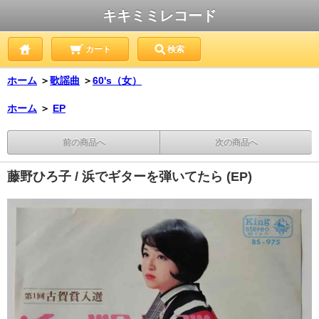
キキミミレコード
カート
検索
ホーム
＞
歌謡曲
＞
60's（女）
ホーム
＞
EP
前の商品へ
次の商品へ
藤野ひろ子 / 浜でギターを弾いてたら (EP)