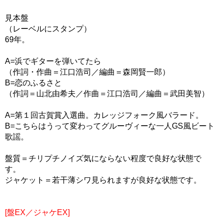
見本盤
（レーベルにスタンプ）
69年。
A=浜でギターを弾いてたら
（作詞・作曲＝江口浩司／編曲＝森岡賢一郎）
B=恋のふるさと
（作詞＝山北由希夫／作曲＝江口浩司／編曲＝武田美智）
A=第１回古賀賞入選曲。カレッジフォーク風バラード。
B=こちらはうって変わってグルーヴィーな一人GS風ビート
歌謡。
盤質＝チリプチノイズ気にならない程度で良好な状態で
す。
ジャケット＝若干薄シワ見られますが良好な状態です。
[盤EX／ジャケEX]