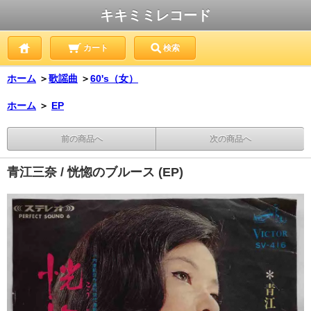
キキミミレコード
カート
検索
ホーム
＞
歌謡曲
＞
60's（女）
ホーム
＞
EP
前の商品へ
次の商品へ
青江三奈 / 恍惚のブルース (EP)