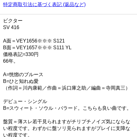
特定商取引法に基づく表記 (返品など)
ビクター
SV 416
A面＝VEY1656※※※ S121
B面＝VEY1657※※※ S111 YL
価格表記=330円
66年。
A=恍惚のブルース
B=ひと知れぬ愛
（作詞＝川内康範／作曲＝浜口庫之助／編曲＝寺岡真三）
デビュー・シングル
B=スウィート・ソウル・バラード。こちらも良い曲です。
盤質＝薄スレ若干見られますがチリプチノイズ気にならな
い程度です。わずかに盤ソリ見られますがプレイに支障な
い程度です。