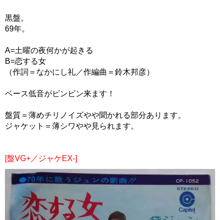
黒盤。
69年。
A=土曜の夜何かが起きる
B=恋する女
（作詞＝なかにし礼／作編曲＝鈴木邦彦）
ベース低音がビンビン来ます！
盤質＝薄めチリノイズやや聞かれる部分あります。
ジャケット＝薄シワやや見られます。
[盤VG+／ジャケEX-]