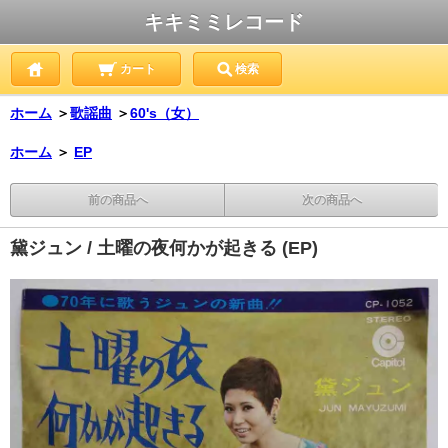
キキミミレコード
カート
検索
ホーム
＞
歌謡曲
＞
60's（女）
ホーム
＞
EP
前の商品へ
次の商品へ
黛ジュン / 土曜の夜何かが起きる (EP)