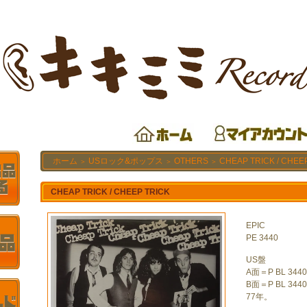
ホーム
USロック&ポップス
OTHERS
CHEAP TRICK / CHEE
＞
＞
＞
CHEAP TRICK / CHEEP TRICK
EPIC
PE 3440
US盤
A面＝P BL 3440
B面＝P BL 3440
77年。