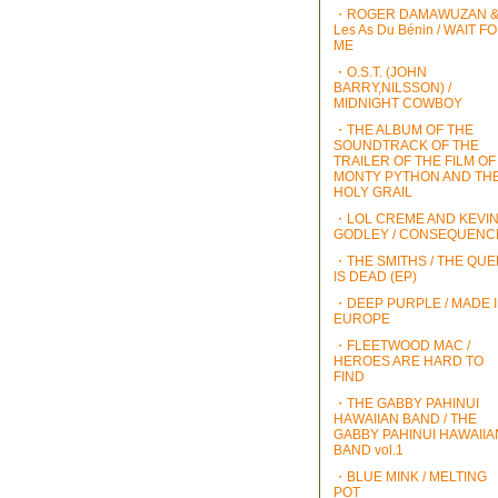
・ROGER DAMAWUZAN 
Les As Du Bénin / WAIT F
ME
・O.S.T. (JOHN
BARRY,NILSSON) /
MIDNIGHT COWBOY
・THE ALBUM OF THE
SOUNDTRACK OF THE
TRAILER OF THE FILM OF
MONTY PYTHON AND TH
HOLY GRAIL
・LOL CREME AND KEVI
GODLEY / CONSEQUENC
・THE SMITHS / THE QU
IS DEAD (EP)
・DEEP PURPLE / MADE 
EUROPE
・FLEETWOOD MAC /
HEROES ARE HARD TO
FIND
・THE GABBY PAHINUI
HAWAIIAN BAND / THE
GABBY PAHINUI HAWAIIA
BAND vol.1
・BLUE MINK / MELTING
POT