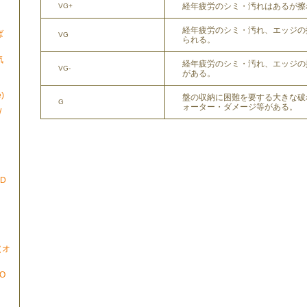
経年疲労のシミ・汚れはあるが擦
VG+
経年疲労のシミ・汚れ、エッジの
ば
VG
られる。
気
経年疲労のシミ・汚れ、エッジの
VG-
がある。
)
盤の収納に困難を要する大きな破
G
ォーター・ダメージ等がある。
/
ND
N（オ
TO