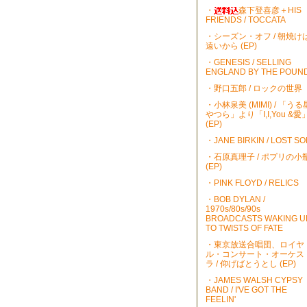
・
森下登喜彦＋HIS
FRIENDS / TOCCATA
・シーズン・オフ / 朝焼け
遠いから (EP)
・GENESIS / SELLING
ENGLAND BY THE POUN
・野口五郎 / ロックの世界
・小林泉美 (MIMI) / 「うる
やつら」より「I,I,You &愛
(EP)
・JANE BIRKIN / LOST S
・石原真理子 / ポプリの小
(EP)
・PINK FLOYD / RELICS
・BOB DYLAN /
1970s/80s/90s
BROADCASTS WAKING U
TO TWISTS OF FATE
・東京放送合唱団、ロイヤ
ル・コンサート・オーケス
ラ / 仰げばとうとし (EP)
・JAMES WALSH CYPSY
BAND / I'VE GOT THE
FEELIN'