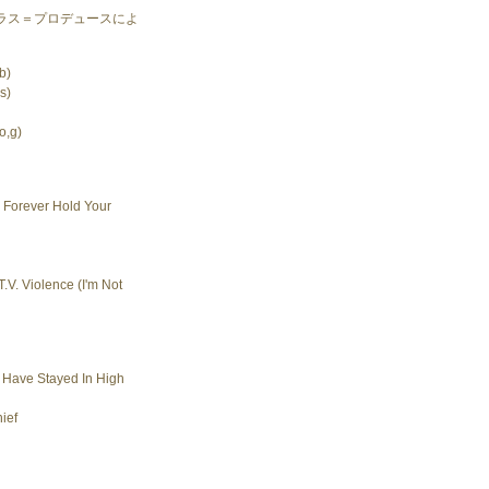
ラス＝プロデュースによ
b)
s)
o,g)
 Forever Hold Your
T.V. Violence (I'm Not
 Have Stayed In High
ief