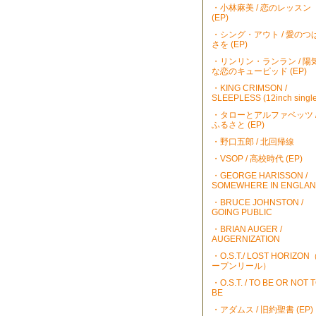
・小林麻美 / 恋のレッスン
(EP)
・シング・アウト / 愛のつ
さを (EP)
・リンリン・ランラン / 陽
な恋のキューピッド (EP)
・KING CRIMSON /
SLEEPLESS (12inch single
・タローとアルファベッツ 
ふるさと (EP)
・野口五郎 / 北回帰線
・VSOP / 高校時代 (EP)
・GEORGE HARISSON /
SOMEWHERE IN ENGLA
・BRUCE JOHNSTON /
GOING PUBLIC
・BRIAN AUGER /
AUGERNIZATION
・O.S.T./ LOST HORIZO
ープンリール）
・O.S.T. / TO BE OR NOT 
BE
・アダムス / 旧約聖書 (EP)