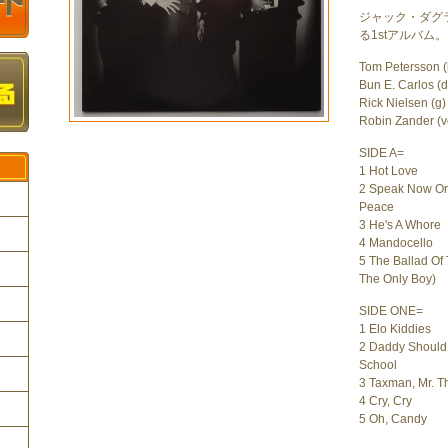
ジャック・ダグ
る1stアルバム。
Tom Petersson (
Bun E. Carlos (d
Rick Nielsen (g)
Robin Zander (v
SIDE A=
1 Hot Love
2 Speak Now Or
Peace
3 He's A Whore
4 Mandocello
5 The Ballad Of 
ク
The Only Boy)
SIDE ONE=
1 Elo Kiddies
2 Daddy Should
School
3 Taxman, Mr. Th
4 Cry, Cry
5 Oh, Candy