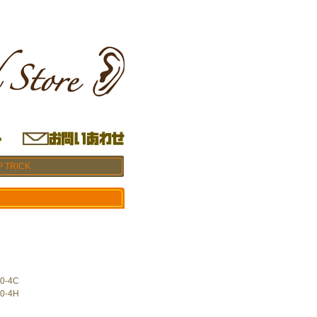
P TRICK
0-4C
0-4H