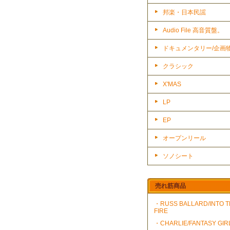
邦楽・日本民謡
Audio File 高音質盤。
ドキュメンタリー/企画
クラシック
X'MAS
LP
EP
オープンリール
ソノシート
売れ筋商品
・RUSS BALLARD/INTO 
FIRE
・CHARLIE/FANTASY GIR