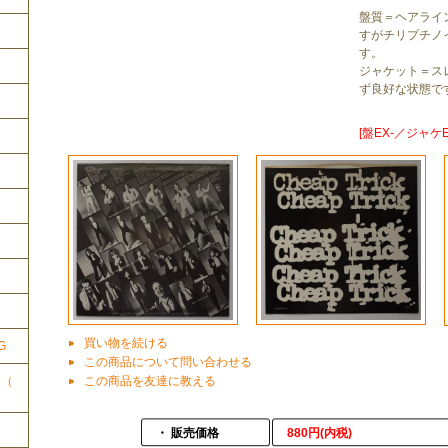
盤質＝ヘアライ
すがチリプチノ
す。
ジャケット＝ス
ず良好な状態で
[盤EX-／ジャケE
ク
買い物を続ける
G
この商品について問い合わせる
この商品を友達に教える
ク（
・ 販売価格
880円(内税)