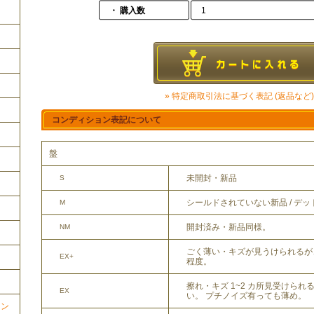
・ 購入数
1
» 特定商取引法に基づく表記 (返品など)
コンディション表記について
盤
未開封・新品
S
シールドされていない新品 / デ
M
開封済み・新品同様。
NM
ごく薄い・キズが見うけられるが
EX+
程度。
擦れ・キズ 1~2 カ所見受けら
EX
い。 プチノイズ有っても薄め。
ョン