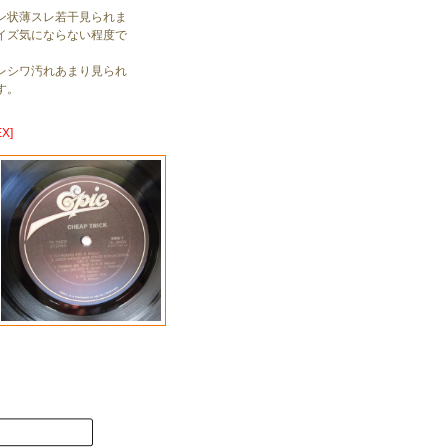
ン状薄スレ若干見られま
イズ気にならない程度で
レシワ汚れあまり見られ
す。
X]