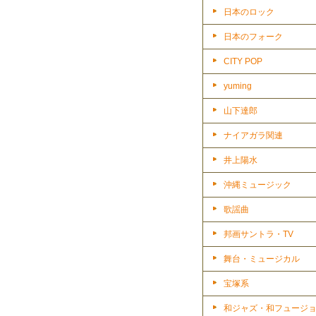
日本のロック
日本のフォーク
CITY POP
yuming
山下達郎
ナイアガラ関連
井上陽水
沖縄ミュージック
歌謡曲
邦画サントラ・TV
舞台・ミュージカル
宝塚系
和ジャズ・和フュージ