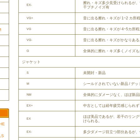
擦れ・キズ多少見受けられるが、
EX-
干プチノイズ有
音に出る擦れ・キズが 1~2 カ所
VG+
音に出る擦れ・キズが 4~5カ所
VG
物
音に出る擦れ・キズがかなりある
VG-
全体的に擦れ・キズ多くノイズも
G
ジャケット
未開封・新品
S
シールドされていない新品 / デ
M
全体的にダメージなく、ほぼ新品
NM
中古としては経年疲労感じられず
EX+
ほぼ美品であるが、若干のリング
EX
けられる。
THE
多少ダメージ目立つ部分あるが、
EX-
LS