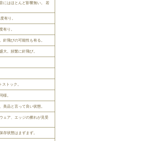
音にはほとんど影響無い。 若
程度有り。
程度有り。
。針飛びの可能性も有る。
盛大。頻繁に針飛び。
ットストック。
同様。
、美品と言って良い状態。
ウェア、エッジの擦れが見受
保存状態はまずまず。