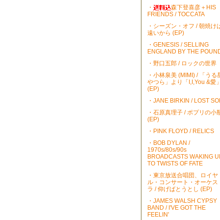
・
森下登喜彦＋HIS
FRIENDS / TOCCATA
・シーズン・オフ / 朝焼け
遠いから (EP)
・GENESIS / SELLING
ENGLAND BY THE POUN
・野口五郎 / ロックの世界
・小林泉美 (MIMI) / 「うる
やつら」より「I,I,You &愛
(EP)
・JANE BIRKIN / LOST S
・石原真理子 / ポプリの小
(EP)
・PINK FLOYD / RELICS
・BOB DYLAN /
1970s/80s/90s
BROADCASTS WAKING U
TO TWISTS OF FATE
・東京放送合唱団、ロイヤ
ル・コンサート・オーケス
ラ / 仰げばとうとし (EP)
・JAMES WALSH CYPSY
BAND / I'VE GOT THE
FEELIN'