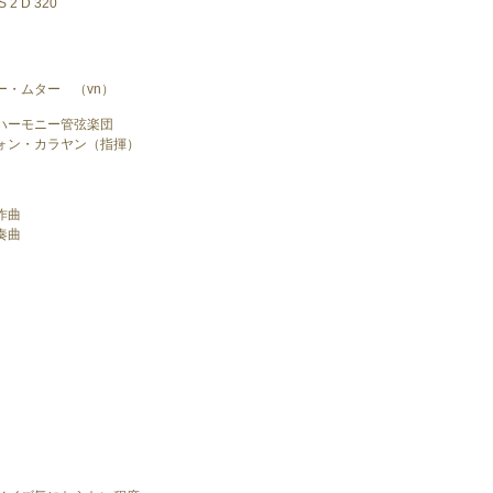
 2 D 320
ー・ムター （vn）
ハーモニー管弦楽団
ォン・カラヤン（指揮）
作曲
奏曲