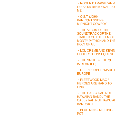
・ROGER DAMAWUZAN 
Les As Du Bénin / WAIT F
ME
・O.S.T. (JOHN
BARRY,NILSSON) /
MIDNIGHT COWBOY
・THE ALBUM OF THE
SOUNDTRACK OF THE
TRAILER OF THE FILM OF
MONTY PYTHON AND TH
HOLY GRAIL
・LOL CREME AND KEVI
GODLEY / CONSEQUENC
・THE SMITHS / THE QU
IS DEAD (EP)
・DEEP PURPLE / MADE 
EUROPE
・FLEETWOOD MAC /
HEROES ARE HARD TO
FIND
・THE GABBY PAHINUI
HAWAIIAN BAND / THE
GABBY PAHINUI HAWAIIA
BAND vol.1
・BLUE MINK / MELTING
POT