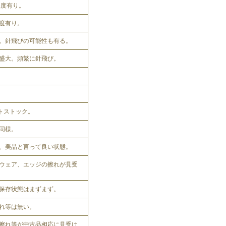
程度有り。
程度有り。
。針飛びの可能性も有る。
盛大。頻繁に針飛び。
ットストック。
同様。
、美品と言って良い状態。
ウェア、エッジの擦れが見受
保存状態はまずまず。
れ等は無い。
擦れ等が中古品相応に見受け