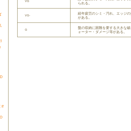
VG
られる。
経年疲労のシミ・汚れ、エッジの
ば
VG-
がある。
気
盤の収納に困難を要する大きな破
G
ォーター・ダメージ等がある。
)
/
ND
N（オ
TO