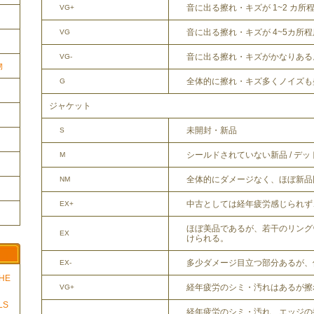
音に出る擦れ・キズが 1~2 カ所
VG+
音に出る擦れ・キズが 4~5カ所
VG
音に出る擦れ・キズがかなりある
VG-
物
全体的に擦れ・キズ多くノイズも
G
ジャケット
未開封・新品
S
シールドされていない新品 / デ
M
全体的にダメージなく、ほぼ新品
NM
中古としては経年疲労感じられず
EX+
ほぼ美品であるが、若干のリング
EX
けられる。
多少ダメージ目立つ部分あるが、
EX-
THE
経年疲労のシミ・汚れはあるが擦
VG+
LS
経年疲労のシミ・汚れ、エッジの