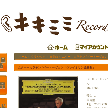
ホーム
クラシック
協奏曲
ムター＋カラヤン / ベートーヴェ
＞
＞
＞
ムター＋カラヤン / ベートーヴェン「ヴァイオリン協奏曲」
DEUTSCHE G
ル
MG 1268
帯なし。
国内盤
A面 2531 250 S