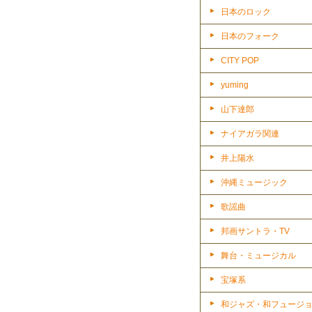
日本のロック
日本のフォーク
CITY POP
yuming
山下達郎
ナイアガラ関連
井上陽水
沖縄ミュージック
歌謡曲
邦画サントラ・TV
舞台・ミュージカル
宝塚系
和ジャズ・和フュージ