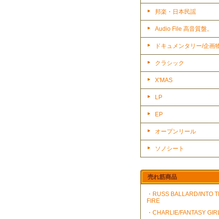
邦楽・日本民謡
Audio File 高音質盤。
ドキュメンタリー/企画
クラシック
X'MAS
LP
EP
オープンリール
ソノシート
売れ筋商品
・RUSS BALLARD/INTO 
FIRE
・CHARLIE/FANTASY GIR