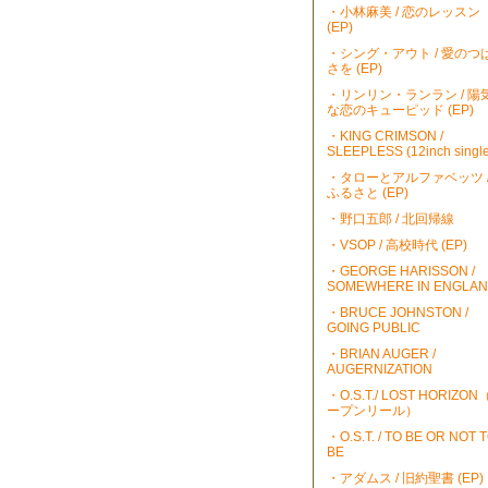
・小林麻美 / 恋のレッスン
(EP)
・シング・アウト / 愛のつ
さを (EP)
・リンリン・ランラン / 陽
な恋のキューピッド (EP)
・KING CRIMSON /
SLEEPLESS (12inch single
・タローとアルファベッツ 
ふるさと (EP)
・野口五郎 / 北回帰線
・VSOP / 高校時代 (EP)
・GEORGE HARISSON /
SOMEWHERE IN ENGLA
・BRUCE JOHNSTON /
GOING PUBLIC
・BRIAN AUGER /
AUGERNIZATION
・O.S.T./ LOST HORIZO
ープンリール）
・O.S.T. / TO BE OR NOT 
BE
・アダムス / 旧約聖書 (EP)