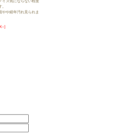
ノイズ気にならない程度
す。
面やや経年汚れ見られま
--]