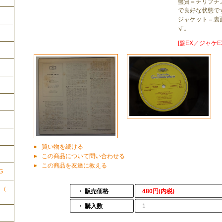
盤質＝チリプチ
で良好な状態で
ジャケット＝裏
す。
[盤EX／ジャケEX
ク
買い物を続ける
この商品について問い合わせる
この商品を友達に教える
G
ク（
・ 販売価格
480円(内税)
・ 購入数
1