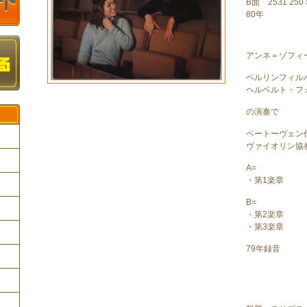
B面 2531 250 S
80年
アンネ＝ゾフィ
ベルリンフィル
ヘルベルト・フ
の演奏で
ベートーヴェン
ヴァイオリン協
A=
・第1楽章
ク
B=
・第2楽章
・第3楽章
79年録音