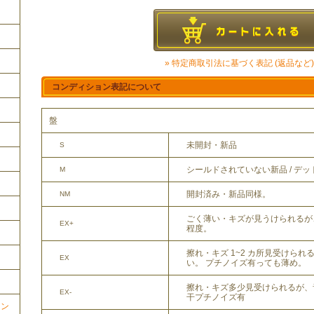
» 特定商取引法に基づく表記 (返品など)
コンディション表記について
盤
未開封・新品
S
シールドされていない新品 / デ
M
開封済み・新品同様。
NM
ごく薄い・キズが見うけられるが
EX+
程度。
擦れ・キズ 1~2 カ所見受けら
EX
い。 プチノイズ有っても薄め。
擦れ・キズ多少見受けられるが、
EX-
干プチノイズ有
ョン