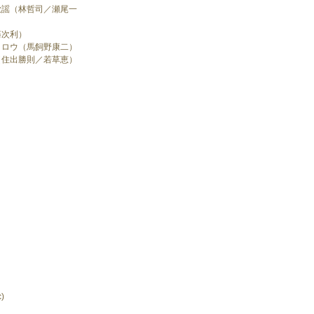
歌謡（林哲司／瀬尾一
藤次利）
メロウ（馬飼野康二）
（住出勝則／若草恵）
)