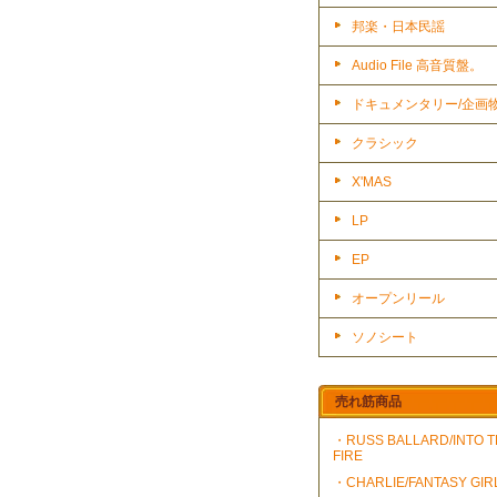
邦楽・日本民謡
Audio File 高音質盤。
ドキュメンタリー/企画
クラシック
X'MAS
LP
EP
オープンリール
ソノシート
売れ筋商品
・RUSS BALLARD/INTO 
FIRE
・CHARLIE/FANTASY GIR