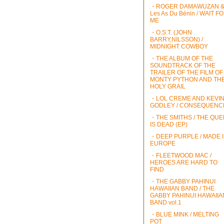
・ROGER DAMAWUZAN 
Les As Du Bénin / WAIT F
ME
・O.S.T. (JOHN
BARRY,NILSSON) /
MIDNIGHT COWBOY
・THE ALBUM OF THE
SOUNDTRACK OF THE
TRAILER OF THE FILM OF
MONTY PYTHON AND TH
HOLY GRAIL
・LOL CREME AND KEVI
GODLEY / CONSEQUENC
・THE SMITHS / THE QU
IS DEAD (EP)
・DEEP PURPLE / MADE 
EUROPE
・FLEETWOOD MAC /
HEROES ARE HARD TO
FIND
・THE GABBY PAHINUI
HAWAIIAN BAND / THE
GABBY PAHINUI HAWAIIA
BAND vol.1
・BLUE MINK / MELTING
POT