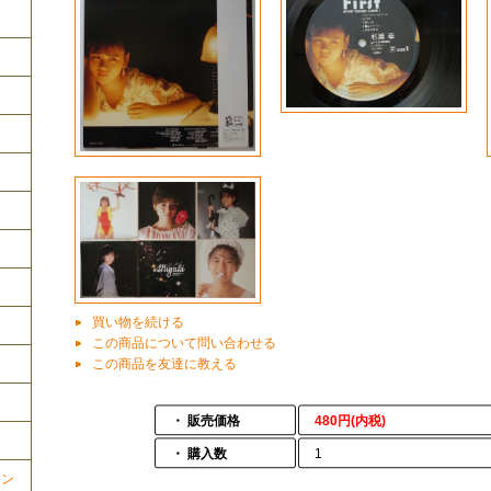
買い物を続ける
この商品について問い合わせる
この商品を友達に教える
・ 販売価格
480円(内税)
・ 購入数
1
ョン