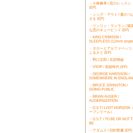
・小林麻美 / 恋のレッスン
(EP)
・シング・アウト / 愛のつ
さを (EP)
・リンリン・ランラン / 陽
な恋のキューピッド (EP)
・KING CRIMSON /
SLEEPLESS (12inch single
・タローとアルファベッツ 
ふるさと (EP)
・野口五郎 / 北回帰線
・VSOP / 高校時代 (EP)
・GEORGE HARISSON /
SOMEWHERE IN ENGLA
・BRUCE JOHNSTON /
GOING PUBLIC
・BRIAN AUGER /
AUGERNIZATION
・O.S.T./ LOST HORIZO
ープンリール）
・O.S.T. / TO BE OR NOT 
BE
・アダムス / 旧約聖書 (EP)