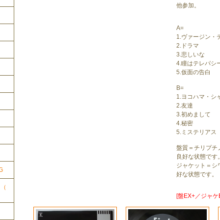
他参加。
A=
1.ヴァージン・
2.ドラマ
3.悲しいな
4.瞳はテレパシ
5.仮面の告白
B=
1.ヨコハマ・シ
2.友達
3.初めまして
4.秘密
5.ミステリアス
ク
盤質＝チリプチ
良好な状態です
ジャケット＝シ
G
好な状態です。
ク（
[盤EX+／ジャケE