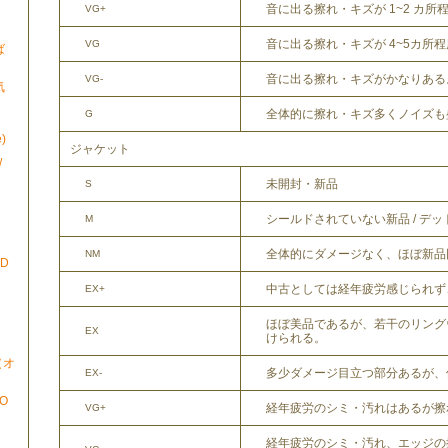
音に出る擦れ・キズが 1~2 カ所
VG+
音に出る擦れ・キズが 4~5カ所
VG
ば
音に出る擦れ・キズがかなりある
VG-
気
全体的に擦れ・キズ多くノイズも
G
)
ジャケット
/
未開封・新品
S
シールドされていない新品 / デ
M
全体的にダメージなく、ほぼ新品
NM
ND
中古としては経年疲労感じられず
EX+
ほぼ美品であるが、若干のリング
EX
けられる。
N（オ
多少ダメージ目立つ部分あるが、
EX-
TO
経年疲労のシミ・汚れはあるが擦
VG+
経年疲労のシミ・汚れ、エッジの