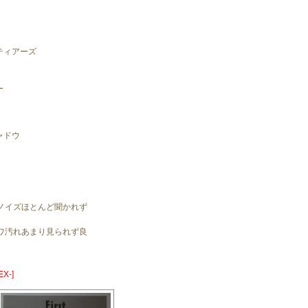
ティアーズ
ー
ャドウ
ノイズほとんど聞かれず
。
ワ汚れあまり見られず良
X-]