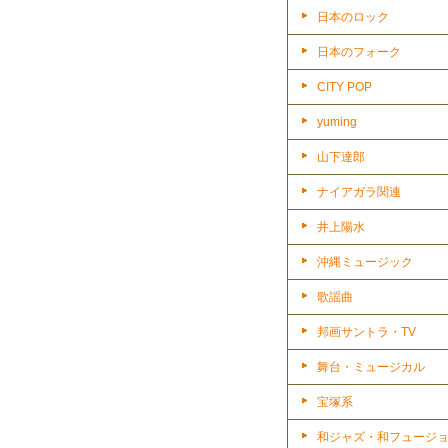
日本のロック
日本のフォーク
CITY POP
yuming
山下達郎
ナイアガラ関連
井上陽水
沖縄ミュージック
歌謡曲
邦画サントラ・TV
舞台・ミュージカル
宝塚系
和ジャズ・和フュージ