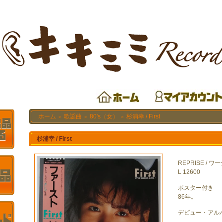
ホーム
歌謡曲
80's（女）
杉浦幸 / First
＞
＞
＞
杉浦幸 / First
REPRISE /
L 12600
ポスター付き
86年。
デビュー・アル