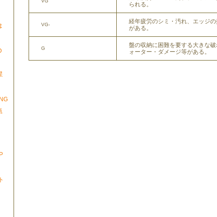
VG
られる。
経年疲労のシミ・汚れ、エッジの
VG-
は
がある。
盤の収納に困難を要する大きな破
G
D
ォーター・ダメージ等がある。
星
」
ONG
瓶
P
ト