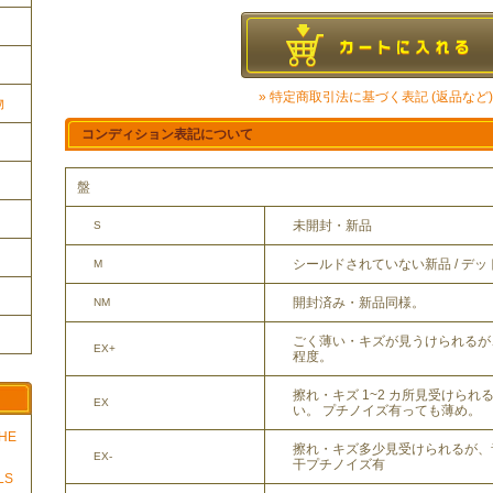
» 特定商取引法に基づく表記 (返品など)
物
コンディション表記について
盤
未開封・新品
S
シールドされていない新品 / デ
M
開封済み・新品同様。
NM
ごく薄い・キズが見うけられるが
EX+
程度。
擦れ・キズ 1~2 カ所見受けら
EX
い。 プチノイズ有っても薄め。
THE
擦れ・キズ多少見受けられるが、
EX-
干プチノイズ有
LS