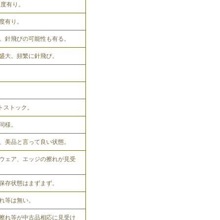
程度有り。
程度有り。
。針飛びの可能性も有る。
盛大。頻繁に針飛び。
ットストック。
同様。
、美品と言って良い状態。
ウェア、エッジの擦れが見受
保存状態はまずまず。
れ等は無い。
擦れ等が中古品相応に見受け