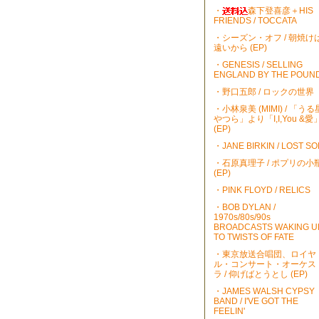
・
森下登喜彦＋HIS
FRIENDS / TOCCATA
・シーズン・オフ / 朝焼け
遠いから (EP)
・GENESIS / SELLING
ENGLAND BY THE POUN
・野口五郎 / ロックの世界
・小林泉美 (MIMI) / 「うる
やつら」より「I,I,You &愛
(EP)
・JANE BIRKIN / LOST S
・石原真理子 / ポプリの小
(EP)
・PINK FLOYD / RELICS
・BOB DYLAN /
1970s/80s/90s
BROADCASTS WAKING U
TO TWISTS OF FATE
・東京放送合唱団、ロイヤ
ル・コンサート・オーケス
ラ / 仰げばとうとし (EP)
・JAMES WALSH CYPSY
BAND / I'VE GOT THE
FEELIN'