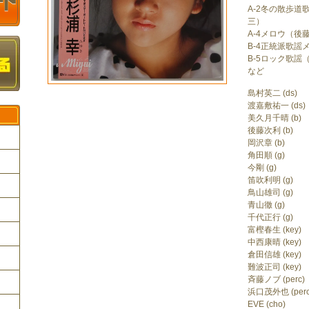
A-2冬の散歩道
三）
A-4メロウ（後
B-4正統派歌謡
B-5ロック歌謡
など
島村英二 (ds)
渡嘉敷祐一 (ds)
美久月千晴 (b)
後藤次利 (b)
岡沢章 (b)
角田順 (g)
今剛 (g)
笛吹利明 (g)
ク
鳥山雄司 (g)
青山徹 (g)
千代正行 (g)
富樫春生 (key)
中西康晴 (key)
倉田信雄 (key)
難波正司 (key)
斉藤ノブ (perc)
浜口茂外也 (perc
EVE (cho)