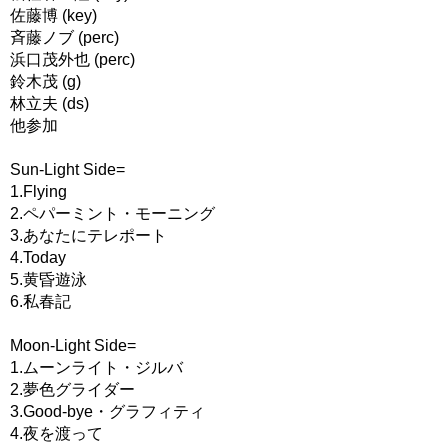
佐藤博 (key)
斉藤ノブ (perc)
浜口茂外也 (perc)
鈴木茂 (g)
林立夫 (ds)
他参加
Sun-Light Side=
1.Flying
2.ペパーミント・モーニング
3.あなたにテレポート
4.Today
5.黄昏遊泳
6.私春記
Moon-Light Side=
1.ムーンライト・ジルバ
2.夢色グライダー
3.Good-bye・グラフィティ
4.夜を渡って