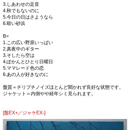
3.しあわせの足音
4.秋でもないのに
5.今日の日はさようなら
6.暗い砂浜
B=
1.この広い野原いっぱい
2.真夜中のギター
3.そしたら空は
4.ぽかんとひとり日曜日
5.ママレード色の恋
6.あの人が好きなのに
盤質＝チリプチノイズほとんど聞かれず良好な状態です。
ジャケット＝内側やや経年シミ見られます。
[盤EX+／ジャケEX-]