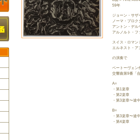
59年
ジョーン・サザ
ノーマ・プロクタ
アントン・デル
アルノルト・ファ
スイス・ロマン
エルネスト・ア
の演奏で
ベートーヴェン
交響曲第9番「
A=
ク
・第1楽章
・第2楽章
・第3楽章〜途
B=
・第3楽章〜途
・第4楽章