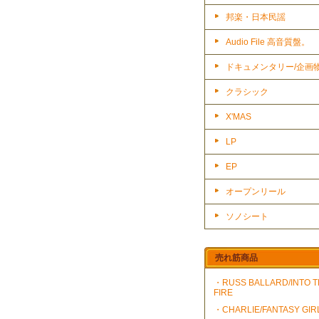
邦楽・日本民謡
Audio File 高音質盤。
ドキュメンタリー/企画
クラシック
X'MAS
LP
EP
オープンリール
ソノシート
売れ筋商品
・RUSS BALLARD/INTO 
FIRE
・CHARLIE/FANTASY GIR