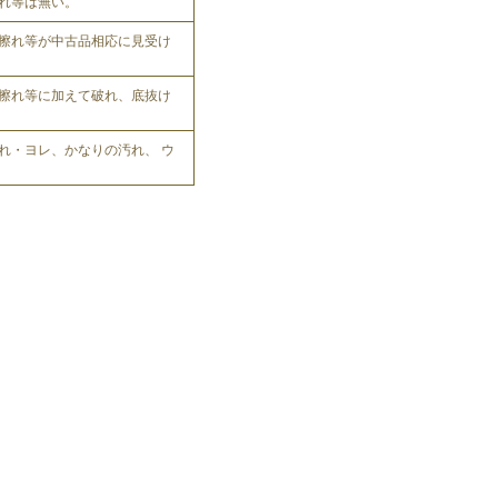
れ等は無い。
擦れ等が中古品相応に見受け
擦れ等に加えて破れ、底抜け
れ・ヨレ、かなりの汚れ、 ウ