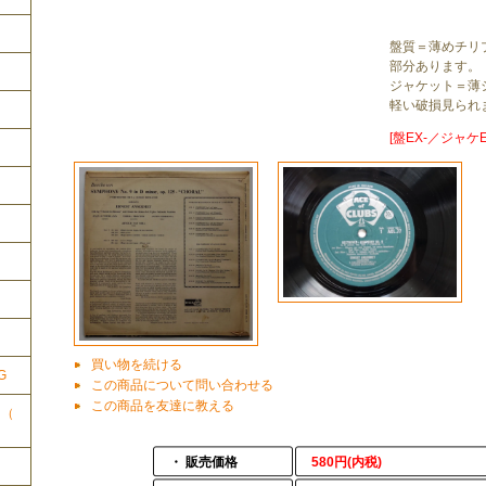
盤質＝薄めチリ
部分あります。
ジャケット＝薄
軽い破損見られ
[盤EX-／ジャケE
ク
買い物を続ける
G
この商品について問い合わせる
この商品を友達に教える
ク（
・ 販売価格
580円(内税)