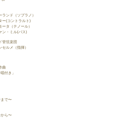
ーランド（ソプラノ）
ー(コントラルト)
モータ（テノール）
ン・ミル(バス)
ド管弦楽団
ンセルメ（指揮）
作曲
合唱付き」
中まで〜
中から〜