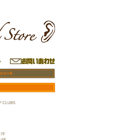
曲第9番」
OF CLUBS
。
-7F
-5F