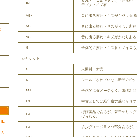
擦れ・キズ多少見受けられるが、
EX-
干プチノイズ有
音に出る擦れ・キズが 1~2 カ所
VG+
音に出る擦れ・キズが 4~5カ所
VG
物
音に出る擦れ・キズがかなりある
VG-
全体的に擦れ・キズ多くノイズも
G
ジャケット
未開封・新品
S
シールドされていない新品 / デ
M
全体的にダメージなく、ほぼ新品
NM
中古としては経年疲労感じられず
EX+
ほぼ美品であるが、若干のリング
EX
けられる。
THE
多少ダメージ目立つ部分あるが、
EX-
LS