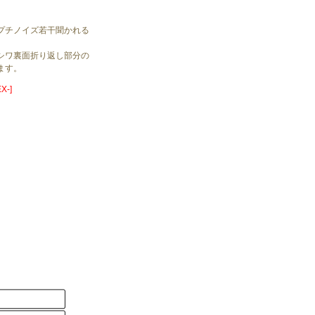
プチノイズ若干聞かれる
シワ裏面折り返し部分の
ます。
X-]