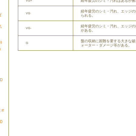
経年疲労のシミ・汚れはあるが擦
VG+
経年疲労のシミ・汚れ、エッジの
VG
ば
られる。
経年疲労のシミ・汚れ、エッジの
気
VG-
がある。
盤の収納に困難を要する大きな破
)
G
ォーター・ダメージ等がある。
/
ND
N（オ
TO