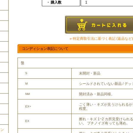
・ 購入数
1
» 特定商取引法に基づく表記 (返品など)
コンディション表記について
盤
未開封・新品
S
シールドされていない新品 / デ
M
開封済み・新品同様。
NM
ごく薄い・キズが見うけられるが
EX+
程度。
擦れ・キズ 1~2 カ所見受けら
EX
い。 プチノイズ有っても薄め。
ョン