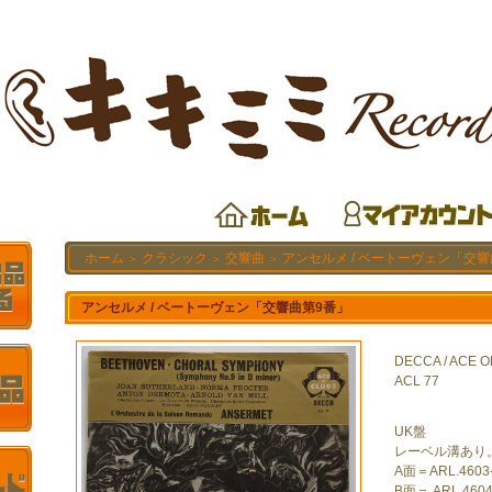
ホーム
クラシック
交響曲
アンセルメ / ベートーヴェン「交響
＞
＞
＞
アンセルメ / ベートーヴェン「交響曲第9番」
DECCA / ACE 
ACL 77
UK盤
レーベル溝あり
A面＝ARL.4603
B面＝ ARL.4604