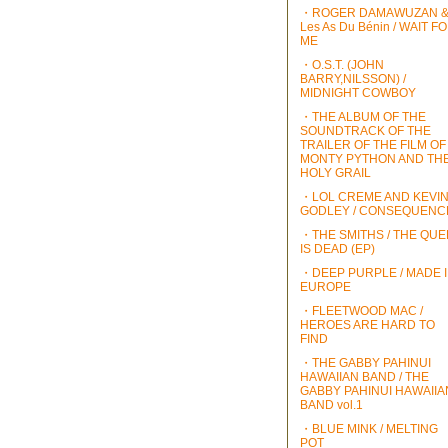
・ROGER DAMAWUZAN 
Les As Du Bénin / WAIT F
ME
・O.S.T. (JOHN
BARRY,NILSSON) /
MIDNIGHT COWBOY
・THE ALBUM OF THE
SOUNDTRACK OF THE
TRAILER OF THE FILM OF
MONTY PYTHON AND TH
HOLY GRAIL
・LOL CREME AND KEVI
GODLEY / CONSEQUENC
・THE SMITHS / THE QU
IS DEAD (EP)
・DEEP PURPLE / MADE 
EUROPE
・FLEETWOOD MAC /
HEROES ARE HARD TO
FIND
・THE GABBY PAHINUI
HAWAIIAN BAND / THE
GABBY PAHINUI HAWAIIA
BAND vol.1
・BLUE MINK / MELTING
POT