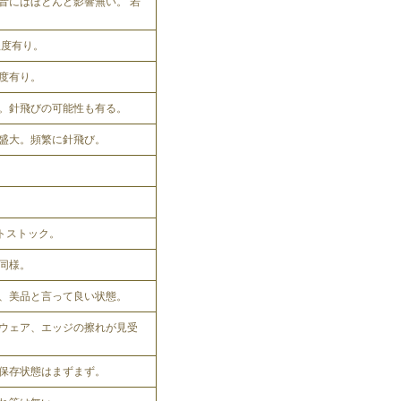
音にはほとんど影響無い。 若
程度有り。
程度有り。
。針飛びの可能性も有る。
盛大。頻繁に針飛び。
ットストック。
同様。
、美品と言って良い状態。
ウェア、エッジの擦れが見受
保存状態はまずまず。