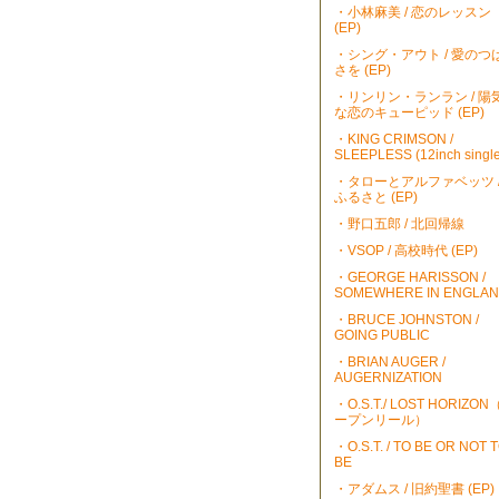
・小林麻美 / 恋のレッスン
(EP)
・シング・アウト / 愛のつ
さを (EP)
・リンリン・ランラン / 陽
な恋のキューピッド (EP)
・KING CRIMSON /
SLEEPLESS (12inch single
・タローとアルファベッツ 
ふるさと (EP)
・野口五郎 / 北回帰線
・VSOP / 高校時代 (EP)
・GEORGE HARISSON /
SOMEWHERE IN ENGLA
・BRUCE JOHNSTON /
GOING PUBLIC
・BRIAN AUGER /
AUGERNIZATION
・O.S.T./ LOST HORIZO
ープンリール）
・O.S.T. / TO BE OR NOT 
BE
・アダムス / 旧約聖書 (EP)