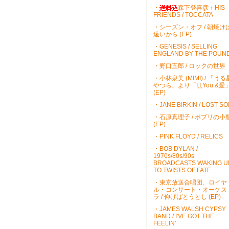
・
森下登喜彦＋HIS
FRIENDS / TOCCATA
・シーズン・オフ / 朝焼け
遠いから (EP)
・GENESIS / SELLING
ENGLAND BY THE POUN
・野口五郎 / ロックの世界
・小林泉美 (MIMI) / 「うる
やつら」より「I,I,You &愛
(EP)
・JANE BIRKIN / LOST S
・石原真理子 / ポプリの小
(EP)
・PINK FLOYD / RELICS
・BOB DYLAN /
1970s/80s/90s
BROADCASTS WAKING U
TO TWISTS OF FATE
・東京放送合唱団、ロイヤ
ル・コンサート・オーケス
ラ / 仰げばとうとし (EP)
・JAMES WALSH CYPSY
BAND / I'VE GOT THE
FEELIN'