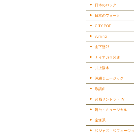
日本のロック
日本のフォーク
CITY POP
yuming
山下達郎
ナイアガラ関連
井上陽水
沖縄ミュージック
歌謡曲
邦画サントラ・TV
舞台・ミュージカル
宝塚系
和ジャズ・和フュージ