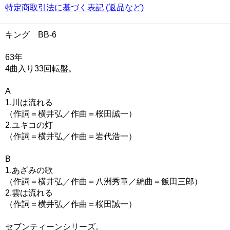
特定商取引法に基づく表記 (返品など)
キング BB-6
63年
4曲入り33回転盤。
A
1.川は流れる
（作詞＝横井弘／作曲＝桜田誠一）
2.ユキコの灯
（作詞＝横井弘／作曲＝岩代浩一）
B
1.あざみの歌
（作詞＝横井弘／作曲＝八洲秀章／編曲＝飯田三郎）
2.雲は流れる
（作詞＝横井弘／作曲＝桜田誠一）
セブンティーンシリーズ。