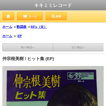
キキミミレコード
カート
検索
ホーム
＞
歌謡曲
＞
60's（女）
ホーム
＞
EP
前の商品へ
次の商品へ
仲宗根美樹 / ヒット集 (EP)