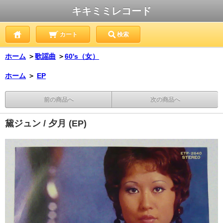
キキミミレコード
カート
検索
ホーム
＞
歌謡曲
＞
60's（女）
ホーム
＞
EP
前の商品へ
次の商品へ
黛ジュン / 夕月 (EP)