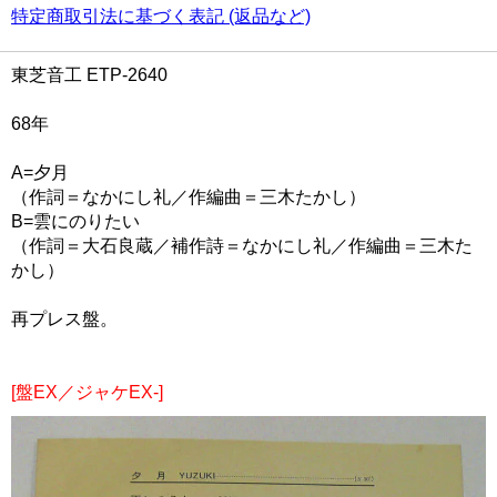
特定商取引法に基づく表記 (返品など)
東芝音工 ETP-2640
68年
A=夕月
（作詞＝なかにし礼／作編曲＝三木たかし）
B=雲にのりたい
（作詞＝大石良蔵／補作詩＝なかにし礼／作編曲＝三木た
かし）
再プレス盤。
[盤EX／ジャケEX-]