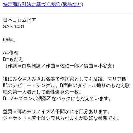
特定商取引法に基づく表記 (返品など)
日本コロムビア
SAS 1031
68年。
A=傷恋
B=もだえ
（作詞＝白鳥朝詠／作曲＝佐伯一郎／編曲＝小谷充）
後にみやざきみきお名義で作詞家としても活躍、マリア四
郎のデビュー・シングル。B面曲のタイトル通りのもだえ歌
唱の第一人者として個性爆発の一枚。
B=ジャズコンボ洒落乙なバックにもだえています。
盤質＝薄めチリノイズ若干聞かれる部分あります。
ジャケット＝若干薄シワ見られますが良好な状態です。