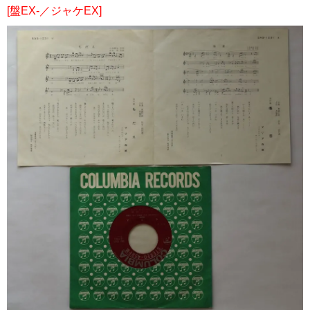
[盤EX-／ジャケEX]