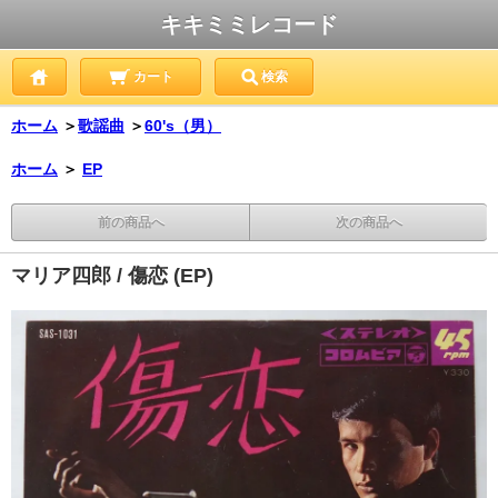
キキミミレコード
カート
検索
ホーム
＞
歌謡曲
＞
60's（男）
ホーム
＞
EP
前の商品へ
次の商品へ
マリア四郎 / 傷恋 (EP)