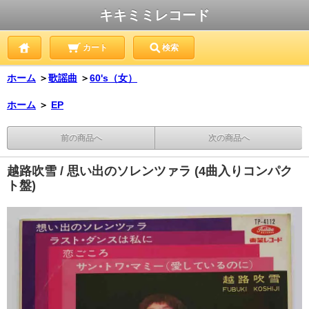
キキミミレコード
カート
検索
ホーム
＞
歌謡曲
＞
60's（女）
ホーム
＞
EP
前の商品へ
次の商品へ
越路吹雪 / 思い出のソレンツァラ (4曲入りコンパク
ト盤)