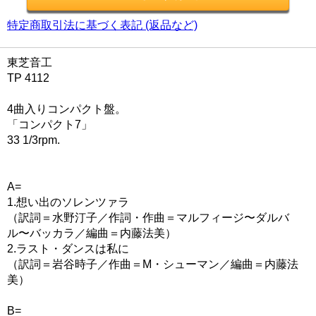
特定商取引法に基づく表記 (返品など)
東芝音工
TP 4112
4曲入りコンパクト盤。
「コンパクト7」
33 1/3rpm.
A=
1.想い出のソレンツァラ
（訳詞＝水野汀子／作詞・作曲＝マルフィージ〜ダルバ
ル〜バッカラ／編曲＝内藤法美）
2.ラスト・ダンスは私に
（訳詞＝岩谷時子／作曲＝M・シューマン／編曲＝内藤法
美）
B=