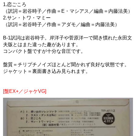
1.恋ごころ
（訳詞＝岩谷時子／作曲＝E・マシアス／編曲＝内藤法美）
2.サン・トワ・マミー
（訳詞＝岩谷時子／作曲＝アダモ／編曲＝内藤法美）
B-1訳詞は岩谷時子。岸洋子や菅原洋一で聞き慣れた永田文
夫版とはまた違った趣があります。
コンパクト盤ですが十分な音圧です。
盤質＝チリプチノイズほとんど聞かれず良好な状態です。
ジャケット＝裏面書き込み見られます。
[盤EX+／ジャケVG]