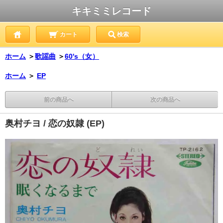
キキミミレコード
カート
検索
ホーム
＞
歌謡曲
＞
60's（女）
ホーム
＞
EP
前の商品へ
次の商品へ
奥村チヨ / 恋の奴隷 (EP)