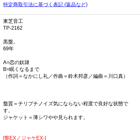
特定商取引法に基づく表記 (返品など)
東芝音工
TP-2162
黒盤。
69年
A=恋の奴隷
B=眠くなるまで
（作詞＝なかにし礼／作曲＝鈴木邦彦／編曲＝川口真）
盤質＝チリプチノイズ気にならない程度で良好な状態で
す。
ジャケット＝薄シワやや見られます。
[盤EX／ジャケEX-]