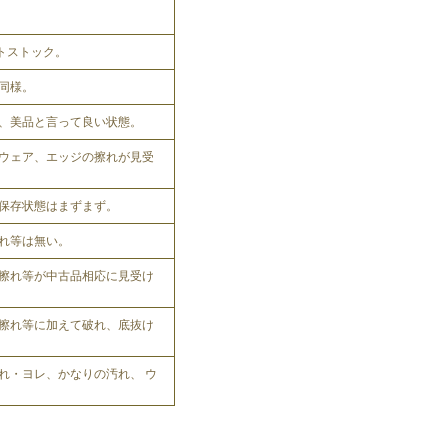
ットストック。
同様。
、美品と言って良い状態。
ウェア、エッジの擦れが見受
保存状態はまずまず。
れ等は無い。
擦れ等が中古品相応に見受け
擦れ等に加えて破れ、底抜け
れ・ヨレ、かなりの汚れ、 ウ