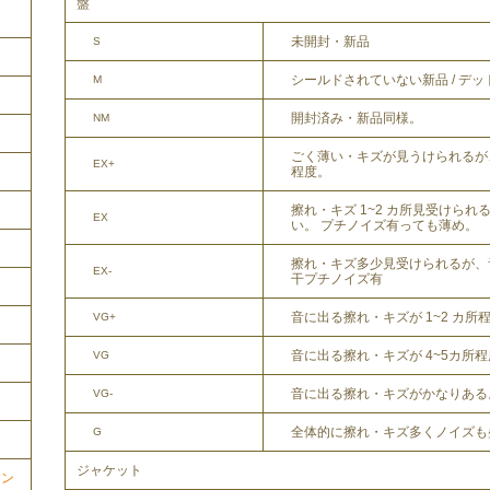
盤
未開封・新品
S
シールドされていない新品 / デ
M
開封済み・新品同様。
NM
ごく薄い・キズが見うけられるが
EX+
程度。
擦れ・キズ 1~2 カ所見受けら
EX
い。 プチノイズ有っても薄め。
擦れ・キズ多少見受けられるが、
EX-
干プチノイズ有
音に出る擦れ・キズが 1~2 カ所
VG+
音に出る擦れ・キズが 4~5カ所
VG
音に出る擦れ・キズがかなりある
VG-
全体的に擦れ・キズ多くノイズも
G
ジャケット
ョン