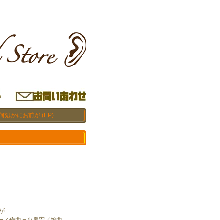
 何処かにお前が (EP)
が
一／作曲＝小泉宏／編曲