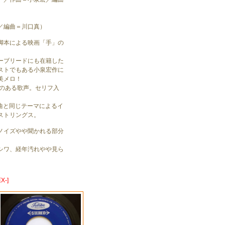
／編曲＝川口真）
脚本による映画「手」の
ーブリードにも在籍した
ストでもある小泉宏作に
美メロ！
味のある歌声。セリフ入
面曲と同じテーマによるイ
ストリングス。
ノイズやや聞かれる部分
シワ、経年汚れやや見ら
X-]