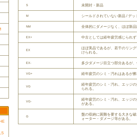
未開封・新品
S
シールドされていない新品 / デ
M
全体的にダメージなく、ほぼ新品
NM
物
中古としては経年疲労感じられず
EX+
ほぼ美品であるが、若干のリング
EX
けられる。
多少ダメージ目立つ部分あるが、
EX-
経年疲労のシミ・汚れはあるが擦
VG+
経年疲労のシミ・汚れ、エッジの
VG
られる。
経年疲労のシミ・汚れ、エッジの
VG-
がある。
盤の収納に困難を要する大きな破
G
ォーター・ダメージ等がある。
THE
LS