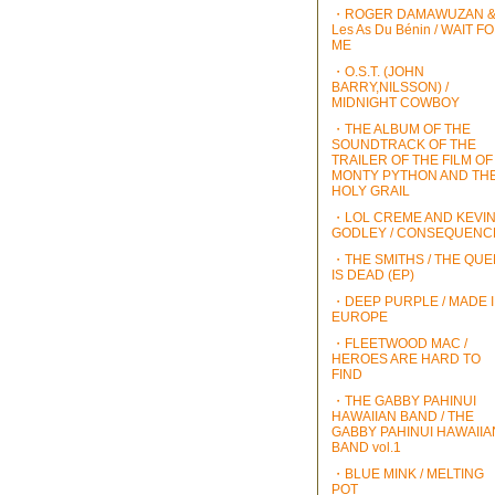
・ROGER DAMAWUZAN 
Les As Du Bénin / WAIT F
ME
・O.S.T. (JOHN
BARRY,NILSSON) /
MIDNIGHT COWBOY
・THE ALBUM OF THE
SOUNDTRACK OF THE
TRAILER OF THE FILM OF
MONTY PYTHON AND TH
HOLY GRAIL
・LOL CREME AND KEVI
GODLEY / CONSEQUENC
・THE SMITHS / THE QU
IS DEAD (EP)
・DEEP PURPLE / MADE 
EUROPE
・FLEETWOOD MAC /
HEROES ARE HARD TO
FIND
・THE GABBY PAHINUI
HAWAIIAN BAND / THE
GABBY PAHINUI HAWAIIA
BAND vol.1
・BLUE MINK / MELTING
POT