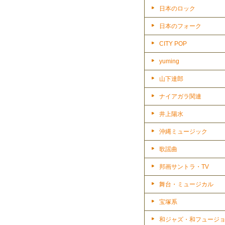
日本のロック
日本のフォーク
CITY POP
yuming
山下達郎
ナイアガラ関連
井上陽水
沖縄ミュージック
歌謡曲
邦画サントラ・TV
舞台・ミュージカル
宝塚系
和ジャズ・和フュージ