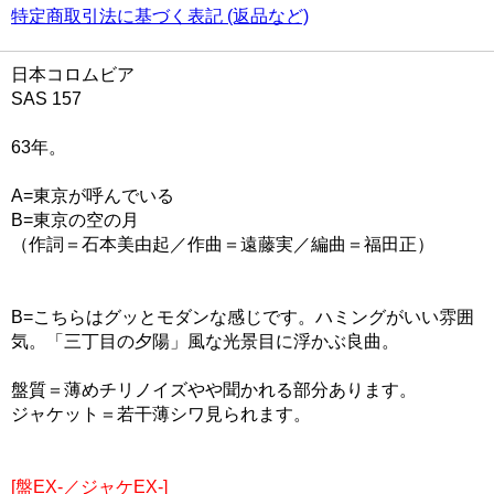
特定商取引法に基づく表記 (返品など)
日本コロムビア
SAS 157
63年。
A=東京が呼んでいる
B=東京の空の月
（作詞＝石本美由起／作曲＝遠藤実／編曲＝福田正）
B=こちらはグッとモダンな感じです。ハミングがいい雰囲
気。「三丁目の夕陽」風な光景目に浮かぶ良曲。
盤質＝薄めチリノイズやや聞かれる部分あります。
ジャケット＝若干薄シワ見られます。
[盤EX-／ジャケEX-]