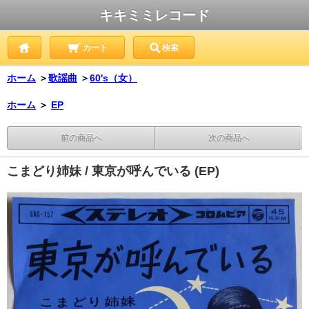
キキミミレコード
カート
検索
ホーム
＞
歌謡曲
＞
60's（女）
ホーム
＞
EP
前の商品へ
次の商品へ
こまどり姉妹 / 東京が呼んでいる (EP)